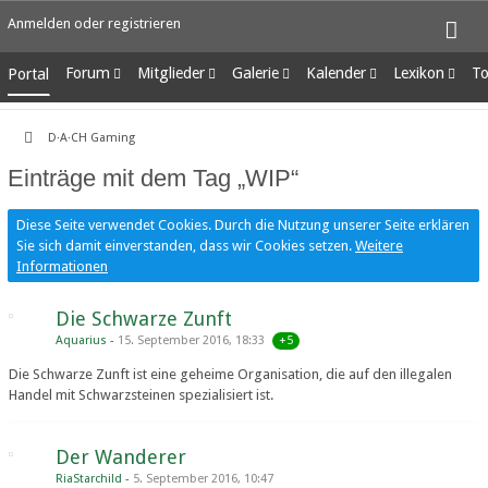
Anmelden oder registrieren
Forum
Mitglieder
Galerie
Kalender
Lexikon
To
Portal
Unerledigte Themen
Letzte Aktivitäten
Alben
Wochenansicht
Ungelesene Eint
Benutzer online
Bilder
Tagesansicht
D·A·CH Gaming
Team-Mitglieder
Neue Bilder
Termine
Einträge mit dem Tag „WIP“
Mitgliedersuche
Diese Seite verwendet Cookies. Durch die Nutzung unserer Seite erklären
Sie sich damit einverstanden, dass wir Cookies setzen.
Weitere
Informationen
Die Schwarze Zunft
+5
Aquarius
15. September 2016, 18:33
​Die Schwarze Zunft ist eine geheime Organisation, die auf den illegalen
Handel mit Schwarzsteinen spezialisiert ist.
Der Wanderer
RiaStarchild
5. September 2016, 10:47