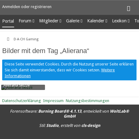
Anmelden oder registrieren
Forum
Mitglieder
Galerie
Kalender
Lexikon
To
Portal
Unerledigte Themen
Letzte Aktivitäten
Alben
Wochenansicht
Ungelesene Eint
Benutzer online
Bilder
Tagesansicht
D·A·CH Gaming
Team-Mitglieder
Neue Bilder
Termine
Bilder mit dem Tag „Alierana“
Mitgliedersuche
Diese Seite verwendet Cookies. Durch die Nutzung unserer Seite erklären
Sie sich damit einverstanden, dass wir Cookies setzen.
Weitere
Informationen
Alierana Skizze
RiaStarchild
-
6. Januar 2017, 12:21
2.067
0
2
Datenschutzerklärung
Impressum
Nutzungsbestimmungen
Forensoftware:
Burning Board® 4.1.13
, entwickelt von
WoltLab®
GmbH
Stil:
Studio
, erstellt von
cls-design