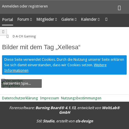
Anmelden oder registrieren
Forum
Mitglieder
Galerie
Kalender
Portal
Unerledigte Themen
Letzte Aktivitäten
Alben
Wochenansicht
Benutzer online
Bilder
Tagesansicht
D·A·CH Gaming
Team-Mitglieder
Neue Bilder
Termine
Bilder mit dem Tag „Xellesa“
Mitgliedersuche
Diese Seite verwendet Cookies. Durch die Nutzung unserer Seite erklären
Sie sich damit einverstanden, dass wir Cookies setzen.
Weitere
Informationen
Verzerrtes Spiegelbild
BorgGiXtah
-
7. Oktober 2016
8.680
0
1
Datenschutzerklärung
Impressum
Nutzungsbestimmungen
Forensoftware:
Burning Board® 4.1.13
, entwickelt von
WoltLab®
GmbH
Stil:
Studio
, erstellt von
cls-design