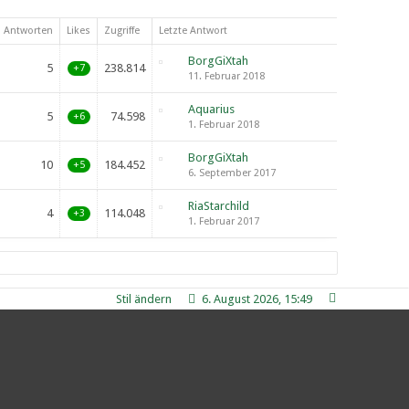
Antworten
Likes
Zugriffe
Letzte Antwort
BorgGiXtah
5
238.814
+7
11. Februar 2018
Aquarius
5
74.598
+6
1. Februar 2018
BorgGiXtah
10
184.452
+5
6. September 2017
RiaStarchild
4
114.048
+3
1. Februar 2017
Stil ändern
6. August 2026, 15:49