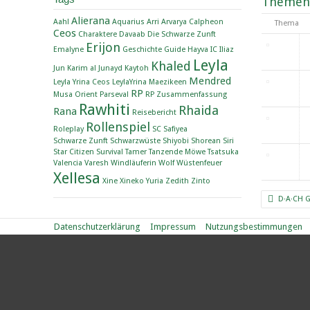
Themen
Alierana
Aahl
Aquarius
Arri
Arvarya
Calpheon
Thema
Ceos
Charaktere
Davaab
Die Schwarze Zunft
Erijon
Emalyne
Geschichte
Guide
Hayva
IC
Iliaz
Leyla
Khaled
Jun
Karim al Junayd
Kaytoh
Mendred
Leyla Yrina Ceos
LeylaYrina
Maezikeen
RP
Musa
Orient
Parseval
RP Zusammenfassung
Rawhiti
Rhaida
Rana
Reisebericht
Rollenspiel
Roleplay
SC
Safiyea
Schwarze Zunft
Schwarzwüste
Shiyobi
Shorean
Siri
Star Citizen
Survival
Tamer
Tanzende Möwe
Tsatsuka
Valencia
Varesh
Windläuferin
Wolf
Wüstenfeuer
Xellesa
Xine
Xineko
Yuria
Zedith
Zinto
D·A·CH 
Datenschutzerklärung
Impressum
Nutzungsbestimmungen