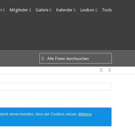
m
Mitglieder
Galerie
Kalender
Lexikon
Tools
edigte Themen
Letzte Aktivitäten
Alben
Wochenansicht
Ungelesene Einträge
Benutzer online
Bilder
Tagesansicht
Team-Mitglieder
Neue Bilder
Termine
Mitgliedersuche
damit einverstanden, dass wir Cookies setzen.
Weitere