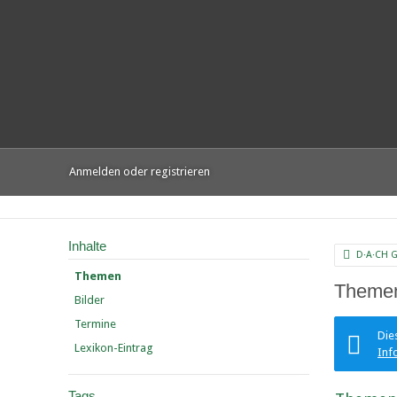
Anmelden oder registrieren
Inhalte
D·A·CH 
Themen
Themen
Bilder
Termine
Die
Lexikon-Eintrag
Inf
Tags