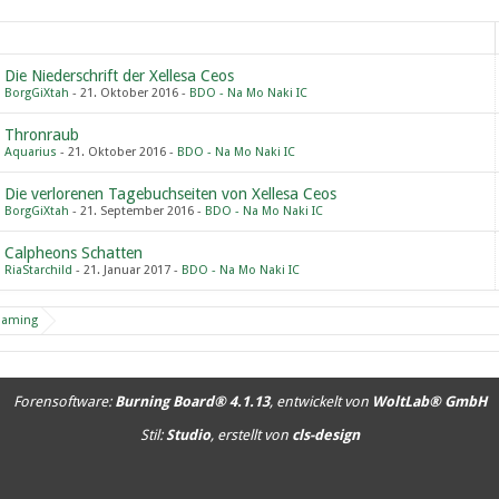
Die Niederschrift der Xellesa Ceos
BorgGiXtah
21. Oktober 2016
BDO - Na Mo Naki IC
Thronraub
Aquarius
21. Oktober 2016
BDO - Na Mo Naki IC
Die verlorenen Tagebuchseiten von Xellesa Ceos
BorgGiXtah
21. September 2016
BDO - Na Mo Naki IC
Calpheons Schatten
RiaStarchild
21. Januar 2017
BDO - Na Mo Naki IC
Gaming
Forensoftware:
Burning Board® 4.1.13
, entwickelt von
WoltLab® GmbH
Stil:
Studio
, erstellt von
cls-design