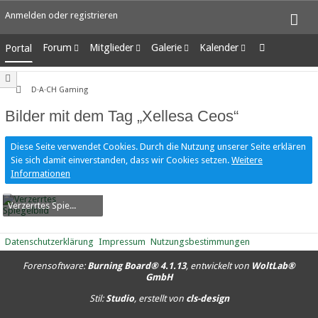
Anmelden oder registrieren
Forum
Mitglieder
Galerie
Kalender
Portal
Unerledigte Themen
Letzte Aktivitäten
Alben
Wochenansicht
Benutzer online
Bilder
Tagesansicht
D·A·CH Gaming
Team-Mitglieder
Neue Bilder
Termine
Bilder mit dem Tag „Xellesa Ceos“
Mitgliedersuche
Diese Seite verwendet Cookies. Durch die Nutzung unserer Seite erklären
Sie sich damit einverstanden, dass wir Cookies setzen.
Weitere
Informationen
Verzerrtes Spiegelbild
BorgGiXtah
-
7. Oktober 2016
8.692
0
1
Datenschutzerklärung
Impressum
Nutzungsbestimmungen
Forensoftware:
Burning Board® 4.1.13
, entwickelt von
WoltLab®
GmbH
Stil:
Studio
, erstellt von
cls-design