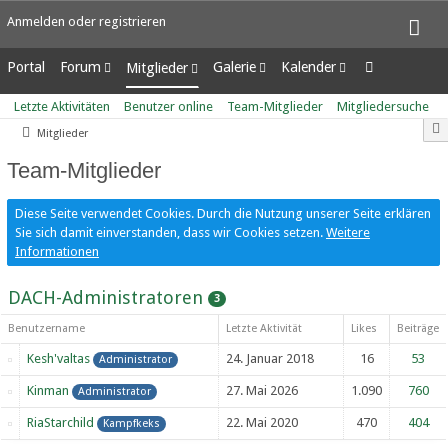
Anmelden oder registrieren
Portal
Forum
Galerie
Kalender
Mitglieder
Unerledigte Themen
Alben
Wochenansicht
Letzte Aktivitäten
Letzte Aktivitäten
Benutzer online
Team-Mitglieder
Mitgliedersuche
Bilder
Tagesansicht
Benutzer online
Mitglieder
Neue Bilder
Termine
Team-Mitglieder
Mitgliedersuche
Team-Mitglieder
Diese Seite verwendet Cookies. Durch die Nutzung unserer Seite erklären
Sie sich damit einverstanden, dass wir Cookies setzen.
Weitere
Informationen
DACH-Administratoren
3
Benutzername
Letzte Aktivität
Likes
Beiträge
Kesh'valtas
24. Januar 2018
16
53
Administrator
Kinman
27. Mai 2026
1.090
760
Administrator
RiaStarchild
22. Mai 2020
470
404
Kampfkeks