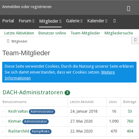
Anmelden oder registrieren
Portal
Forum
Galerie
Kalender
Mitglieder
Unerledigte Themen
Alben
Wochenansicht
Letzte Aktivitäten
Letzte Aktivitäten
Benutzer online
Team-Mitglieder
Mitgliedersuche
Bilder
Tagesansicht
Benutzer online
Mitglieder
Neue Bilder
Termine
Team-Mitglieder
Mitgliedersuche
Team-Mitglieder
Diese Seite verwendet Cookies. Durch die Nutzung unserer Seite erklären
Sie sich damit einverstanden, dass wir Cookies setzen.
Weitere
Informationen
DACH-Administratoren
3
Benutzername
Letzte Aktivität
Likes
Beiträge
Kesh'valtas
24. Januar 2018
16
53
Administrator
Kinman
27. Mai 2026
1.090
760
Administrator
RiaStarchild
22. Mai 2020
470
404
Kampfkeks