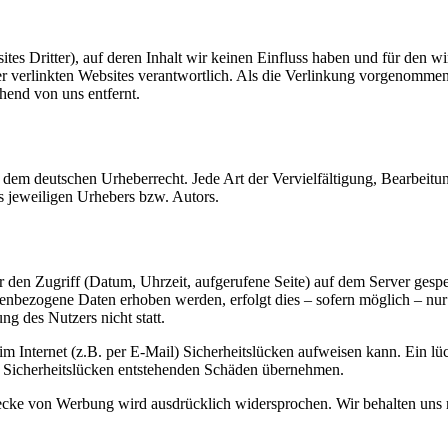
tes Dritter), auf deren Inhalt wir keinen Einfluss haben und für den
 der verlinkten Websites verantwortlich. Als die Verlinkung vorgenomme
hend von uns entfernt.
n dem deutschen Urheberrecht. Jede Art der Vervielfältigung, Bearbeit
s jeweiligen Urhebers bzw. Autors.
r den Zugriff (Datum, Uhrzeit, aufgerufene Seite) auf dem Server gesp
enbezogene Daten erhoben werden, erfolgt dies – sofern möglich – nur
g des Nutzers nicht statt.
m Internet (z.B. per E-Mail) Sicherheitslücken aufweisen kann. Ein lü
e Sicherheitslücken entstehenden Schäden übernehmen.
ke von Werbung wird ausdrücklich widersprochen. Wir behalten uns re