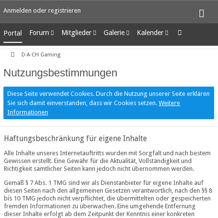
Anmelden oder registrieren
Forum
Mitglieder
Galerie
Kalender
Portal
Unerledigte Themen
Letzte Aktivitäten
Alben
Wochenansicht
D·A·CH Gaming
Benutzer online
Bilder
Tagesansicht
Team-Mitglieder
Neue Bilder
Termine
Nutzungsbestimmungen
Mitgliedersuche
Diese Seite verwendet Cookies. Durch die Nutzung unserer Seite erklären
Sie sich damit einverstanden, dass wir Cookies setzen.
Weitere
Informationen
Haftungsbeschränkung für eigene Inhalte
Alle Inhalte unseres Internetauftritts wurden mit Sorgfalt und nach bestem
Gewissen erstellt. Eine Gewähr für die Aktualität, Vollständigkeit und
Richtigkeit sämtlicher Seiten kann jedoch nicht übernommen werden.
Gemäß § 7 Abs. 1 TMG sind wir als Dienstanbieter für eigene Inhalte auf
diesen Seiten nach den allgemeinen Gesetzen verantwortlich, nach den §§ 8
bis 10 TMG jedoch nicht verpflichtet, die übermittelten oder gespeicherten
fremden Informationen zu überwachen. Eine umgehende Entfernung
dieser Inhalte erfolgt ab dem Zeitpunkt der Kenntnis einer konkreten