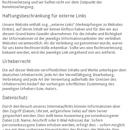
Rechtsverletzung und wir haften nicht vor dem Zeitpunkt der
Kenntniserlangung.
Haftungsbeschränkung für externe Links
Unsere Website enthält sog. „externe Links“ (Verknüpfungen zu Websites
Dritter), auf deren Inhalt wir keinen Einfluss haben und für den wir aus
diesem Grund keine Gewähr übernehmen. Für die Inhalte und Richtigkeit
der Informationen ist der jeweilige Informationsanbieter der verlinkten
Websites verantwortlich. Als die Verlinkung vorgenommen wurde, waren
für uns keine Rechtsverstöße erkennbar. Sollte uns eine Rechtsverletzung
bekannt werden, wird der jeweilige Link umgehend von uns entfernt.
Urheberrecht
Die auf dieser Website veröffentlichten Inhalte und Werke unterliegen dem
deutschen Urheberrecht. Jede Art der Vervielfältigung, Bearbeitung,
Verbreitung und jede Art der Verwertung außerhalb der Grenzen des
Urheberrechts bedarf der vorherigen schriftlichen Zustimmung des
jeweiligen Urhebers bzw. Autors.
Datenschutz
Durch den Besuch unseres Internetauftritts können Informationen über
den Zugriff (Datum, Uhrzeit, aufgerufene Seite) auf dem Server
gespeichert werden. Dies stellt keine Auswertung personenbezogener
Daten (z.B. Name, Anschrift oder E-Mail Adresse) dar. Sofern
personenbezogene Daten erhoben werden, erfolgt dies – sofern möglich
– nur mit dem vorherigen Einverständnis des Nutzers der Website. Eine