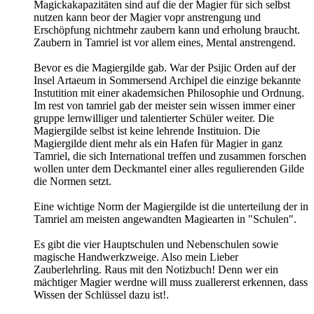
Magickakapazitäten sind auf die der Magier für sich selbst
nutzen kann beor der Magier vopr anstrengung und
Erschöpfung nichtmehr zaubern kann und erholung braucht.
Zaubern in Tamriel ist vor allem eines, Mental anstrengend.
Bevor es die Magiergilde gab. War der Psijic Orden auf der
Insel Artaeum in Sommersend Archipel die einzige bekannte
Instutition mit einer akademsichen Philosophie und Ordnung.
Im rest von tamriel gab der meister sein wissen immer einer
gruppe lernwilliger und talentierter Schüler weiter. Die
Magiergilde selbst ist keine lehrende Instituion. Die
Magiergilde dient mehr als ein Hafen für Magier in ganz
Tamriel, die sich International treffen und zusammen forschen
wollen unter dem Deckmantel einer alles regulierenden Gilde
die Normen setzt.
Eine wichtige Norm der Magiergilde ist die unterteilung der in
Tamriel am meisten angewandten Magiearten in "Schulen".
Es gibt die vier Hauptschulen und Nebenschulen sowie
magische Handwerkzweige. Also mein Lieber
Zauberlehrling. Raus mit den Notizbuch! Denn wer ein
mächtiger Magier werdne will muss zuallererst erkennen, dass
Wissen der Schlüssel dazu ist!.