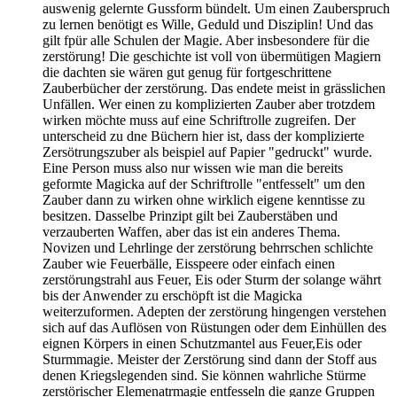
auswenig gelernte Gussform bündelt. Um einen Zauberspruch
zu lernen benötigt es Wille, Geduld und Disziplin! Und das
gilt fpür alle Schulen der Magie. Aber insbesondere für die
zerstörung! Die geschichte ist voll von übermütigen Magiern
die dachten sie wären gut genug für fortgeschrittene
Zauberbücher der zerstörung. Das endete meist in grässlichen
Unfällen. Wer einen zu komplizierten Zauber aber trotzdem
wirken möchte muss auf eine Schriftrolle zugreifen. Der
unterscheid zu dne Büchern hier ist, dass der komplizierte
Zersötrungszuber als beispiel auf Papier "gedruckt" wurde.
Eine Person muss also nur wissen wie man die bereits
geformte Magicka auf der Schriftrolle "entfesselt" um den
Zauber dann zu wirken ohne wirklich eigene kenntisse zu
besitzen. Dasselbe Prinzipt gilt bei Zauberstäben und
verzauberten Waffen, aber das ist ein anderes Thema.
Novizen und Lehrlinge der zerstörung behrrschen schlichte
Zauber wie Feuerbälle, Eisspeere oder einfach einen
zerstörungstrahl aus Feuer, Eis oder Sturm der solange währt
bis der Anwender zu erschöpft ist die Magicka
weiterzuformen. Adepten der zerstörung hingengen verstehen
sich auf das Auflösen von Rüstungen oder dem Einhüllen des
eignen Körpers in einen Schutzmantel aus Feuer,Eis oder
Sturmmagie. Meister der Zerstörung sind dann der Stoff aus
denen Kriegslegenden sind. Sie können wahrliche Stürme
zerstörischer Elemenatrmagie entfesseln die ganze Gruppen