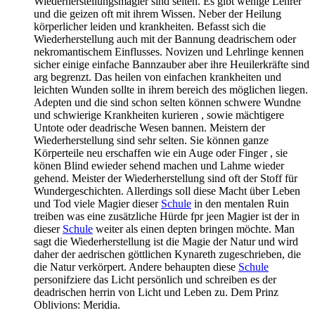
Wiederherstellungsmagier sind selten. Es gibt wenige Lehrer
und die geizen oft mit ihrem Wissen. Neber der Heilung
körperlicher leiden und krankheiten. Befasst sich die
Wiederherstellung auch mit der Bannung deadrischem oder
nekromantischem Einflusses. Novizen und Lehrlinge kennen
sicher einige einfache Bannzauber aber ihre Heuilerkräfte sind
arg begrenzt. Das heilen von einfachen krankheiten und
leichten Wunden sollte in ihrem bereich des möglichen liegen.
Adepten und die sind schon selten können schwere Wundne
und schwierige Krankheiten kurieren , sowie mächtigere
Untote oder deadrische Wesen bannen. Meistern der
Wiederherstellung sind sehr selten. Sie können ganze
Körperteile neu erschaffen wie ein Auge oder Finger , sie
könen Blind ewieder sehend machen und Lahme wieder
gehend. Meister der Wiederherstellung sind oft der Stoff für
Wundergeschichten. Allerdings soll diese Macht über Leben
und Tod viele Magier dieser
Schule
in den mentalen Ruin
treiben was eine zusätzliche Hürde fpr jeen Magier ist der in
dieser
Schule
weiter als einen depten bringen möchte. Man
sagt die Wiederherstellung ist die Magie der Natur und wird
daher der aedrischen göttlichen Kynareth zugeschrieben, die
die Natur verkörpert. Andere behaupten diese
Schule
personifziere das Licht persönlich und schreiben es der
deadrischen herrin von Licht und Leben zu. Dem Prinz
Oblivions: Meridia.