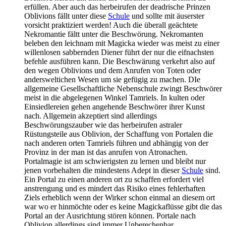
erfüllen. Aber auch das herbeirufen der deadrische Prinzen
Oblivions fällt unter diese
Schule
und sollte mit äuserster
vorsicht praktiziert werden! Auch die überall geächtete
Nekromantie fältt unter die Beschwörung. Nekromanten
beleben den leichnam mit Magicka wieder was meist zu einer
willenlosen sabbernden Diener führt der nur die eifnachsten
befehle ausführen kann. Die Beschwärung verkehrt also auf
den wegen Oblivions und dem Anrufen von Toten oder
andersweltichen Wesen um sie gefügig zu machen. DIe
allgemeine Gesellschaftliche Nebenschule zwingt Beschwörer
meist in die abgelegenen Winkel Tamriels. In kulten oder
Einsiedlereien gehen angehende Beschwörer ihrer Kunst
nach. Allgemein akzeptiert sind allerdings
Beschwörungszauber wie das herbeirufen astraler
Rüstungsteile aus Oblivion, der Schaffung von Portalen die
nach anderen orten Tamriels führen und abhängig von der
Provinz in der man ist das anrufen von Atronachen.
Portalmagie ist am schwierigsten zu lernen und bleibt nur
jenen vorbehalten die mindestens Adept in dieser
Schule
sind.
Ein Portal zu einen anderen ort zu schaffen erfordert viel
anstrengung und es mindert das Risiko eines fehlerhaften
Ziels erheblich wenn der Wirker schon einmal an diesem ort
war wo er hinmöchte oder es keine Magickaflüsse gibt die das
Portal an der Ausrichtung stören können. Portale nach
Oblivion allerdings sind immer Unberechenbar.