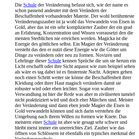
Die
Schule
der Veränderung befasst sich, wie der name es
schon passend andeutet mit dem Verändern der
Beschaffenheit vorhandender Materie. Der wohl berühmteste
Veränderungszauber ist ja wohl das Verwandeln von Eisen in
Gold, aber das ist ein sehr komplizierter Zauber der ein grad
an Erfahrung, Konzentration und Wissen vorrausetzt den die
meisten Sterblichen nie erreichen werden. Magicka ist die
Energie des göttlichen selbst. Ein Magier der Veränderung
versteht das den er nutzt diese Energie wie die Götter um
Dinge zu verändern oder neu zu formen. Novizen und
Lehrlinge dieser
Schule
kennen Sprüche die um sie herum ein
Licht erschafft oder ihre Sicht anpasst wie zum beispiel sehen
als wäre es tag dabei ist es finsternste Nacht. Adepten gehen
noch einen Schritt weiter sie könne die Beschaffenheit ihrer
Kleidung oder ihrer Haut magisch verändern damit sie
robuster wird oder eben leichter. Sogar von wahrer
Verwandlung ist hier die Rede was aber m ziviliserten tamriel
nicht praktiziziert wird und doch eher Märchen sind. Meister
der Veränderung sind dann eben jende Magier die Eisen in
Gold verwandeln können und sich darin verstehen die
Umgebung nach ihrem Willen zu formen wie Knete. Das
meistern einer
Schule
ist aber wie gesagt sehr schwer und
bleibt meist immer ein unerreichtes Ziel. Zauber wie das
öffnen von Schlössern ist ebenfalls ein typisches merkmal der
Veränderungschule.