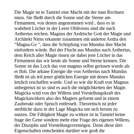
Die Magie ist in Tamriel eine Macht mit der man Rechnen
muss. Sie fließt durch die Sonne und die Sterne am
Firmament, von denen angenommen wird , dass es in
wahrheit Löcher in der Leere Oblivions sind die nach
Aetherius reichen. Magnus der Aedrische Gott der Magie und
Architekt Nirns erkannte zusammen mit anderen Aedra den
"Magna-Ge ", dass die Schöpfung von Mundus ihre Macht
einfordern würde. Bei der Flucht aus Mundus nach Aetherius,
dem Reich aller Magie rissen sie dabei jene Löcher in das
Firmament das wir heute als Sonne und Sterne kennen. Die
Sonne ist das Loch das von magnus selbst gerissen wurde als
er floh. Die arkane Energie die von Aetherius nach Mundus
fließt ist als teil jener göttlichen Energie mit denen Mundus
letzlich erschaffen wurde. Und so wie die Kraft von Magnus
unbegrenzt ist so sind es auch die möglichkeiten der Magie.
Magicka wird von der Willens und Vorstellungskraft des
Magickawirkers also des Magiers geformt und in einem
Zauberakt oder Spruch entfesselt. Theoretisch ist jeder
sterbliche dazu in der Lage Magicka um sich herum zu
nutzen. Die Fähigkeit Magie zu wirken ist in Tamriel keine
frage der Gene sondern mehr eine Frage des eigenen Willens,
der Disziplin und Vorstellungsvermögen. Denn diese drei
Eigenschaften entscheiden darüber wie groß die