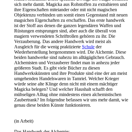
sich mehr damit. Magicka aus Rohstoffen zu extrahieren und
ihre Eigenschaften miteiander oder mit nicht magischen
Objektenzu verbinden um somit einen Gegenstand mit neuen
magsichen Eigenchaften zu erschaffen. Das erste handwerk
ist der Stoff aus denen die ganzen legendären Waffen und
Rüstungen entsprungen sind, aber auch die überall von
magiern verwendeten Schriftrollen gehören zu ihr. Die
Verzauberung. Das andere Handwerk wird meist als
Ausgleich für die wenig praktizierte
Schule
der
Wiederherstellung hergenommen wird. Die Alchemie. Diese
beiden handwerke sind nahezu im alltägäglichen Gebrauch.
Alchemisten und Verzauberer findet man in anhezu jeder
größeren Stadt. Es gibt viele Bücher zu diesen
Handwerkskünsten und ihre Produkte sind eine der am meist
umgehenden Handelswaren in Tamriel. Welcher Krieger
würde seine alte Klinge denn nicht mit einem mächtiger
Magicka belegen? Und welcher Haushalt schafft den
mühseligen Alltag ohne mindestens einen alchemistischen
Zaubertrank? Im folgendne befassen wir uns mehr damit, wie
genau diese beiden Künste funktionieren.
(in Arbeit)
Das Handwerk der Alchemie: