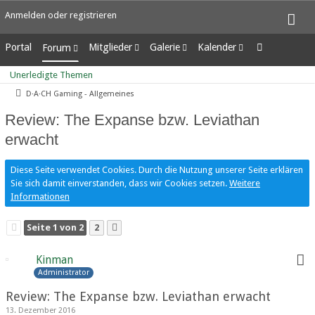
Anmelden oder registrieren
Portal
Mitglieder
Galerie
Kalender
Forum
Letzte Aktivitäten
Alben
Wochenansicht
Unerledigte Themen
Unerledigte Themen
Benutzer online
Bilder
Tagesansicht
D·A·CH Gaming - Allgemeines
Team-Mitglieder
Neue Bilder
Termine
Mitgliedersuche
Review: The Expanse bzw. Leviathan
erwacht
Diese Seite verwendet Cookies. Durch die Nutzung unserer Seite erklären
Sie sich damit einverstanden, dass wir Cookies setzen.
Weitere
Informationen
Seite 1 von 2
2
Kinman
Administrator
Review: The Expanse bzw. Leviathan erwacht
13. Dezember 2016