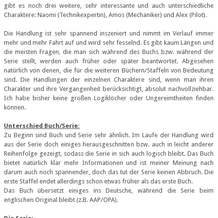
gibt es noch drei weitere, sehr interessante und auch unterschiedliche
Charaktere: Naomi (Technikexpertin), Amos (Mechaniker) und Alex (Pilot).
Die Handlung ist sehr spannend inszeniert und nimmt im Verlauf immer
mehr und mehr Fahrt auf und wird sehr fesselnd. Es gibt kaum Längen und
die meisten Fragen, die man sich während des Buchs bzw. während der
Serie stellt, werden auch früher oder später beantwortet. Abgesehen
natürlich von denen, die für die weiteren Büchern/Staffeln von Bedeutung
sind. Die Handlungen der einzelnen Charaktere sind, wenn man ihren
Charakter und ihre Vergangenheit berücksichtigt, absolut nachvollziehbar.
Ich habe bisher keine großen Logiklöcher oder Ungereimtheiten finden
können.
Unterschied Buch/Serie:
Zu Beginn sind Buch und Serie sehr ähnlich. Im Laufe der Handlung wird
aus der Serie doch einiges herausgeschnitten bzw. auch in leicht anderer
Reihenfolge gezeigt, sodass die Serie in sich auch logisch bleibt. Das Buch
bietet natürlich klar mehr Informationen und ist meiner Meinung nach
darum auch noch spannender, doch das tut der Serie keinen Abbruch. Die
erste Staffel endet allerdings schon etwas früher als das erste Buch.
Das Buch übersetzt einiges ins Deutsche, während die Serie beim
englischen Original bleibt (z.B. AAP/OPA).