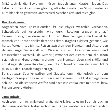
Militärtechnik, die Bewohner müssen jedoch unter Kuppeln leben. Das
Leben auf den Asteroiden gleich größtenteils mehr den Slums, wobei es
auch hier einen gewissen Unterschied zwischen arm und reich gibt.
Der Realismus:
Abgesehen vom Epstein-Antrieb ist die Physik weiterhin vorhanden.
Schwerkraft auf Asteroiden wird durch Rotation erzeugt und auf
Raumschiffen gibt es diese nur in Form von Beschleunigung. Und her ist der
menschliche Körper der limitierende Faktor. Trägheit existiert genauso, wie
hartes Vakuum tödlich ist. Reisen zwischen den Planeten und Asteroiden
dauern lange. Sauerstoff und Wasser sind auf Asteroiden knapp und
entsprechend wertvoll. Die Gürtler (Bewohner der Asteroiden), die schon
seit mehreren Generationen nicht mehr auf Planeten leben, sind größer und
schlaksiger (längere Knochen), weil die Schwerkraft meistens nur 1/3 G
(also 1/3 der Erdanziehung) beträgt.
Es gibt zwar Strahlenwaffen und Gausskanonen, die jedoch auf dem
heutigen Prinzip von Laser und Railguns basieren. Es gibt allerdings keine
Schilde und die stärksten Waffen sind nach wie vor Raketen mit Atom- bzw.
Fusionssprengköpfen.
Zum Inhalt:
Auch wenn ich hier einleitend relativ viel erkläre, ist es im Buch als auch in
der Serie absolute Nebensächlichkeit. Dinge werden nie einfach erklärt