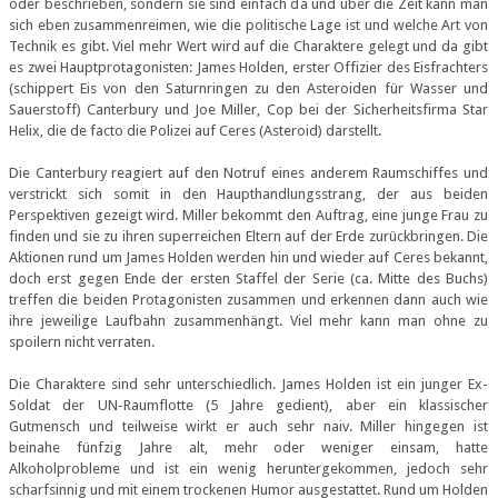
oder beschrieben, sondern sie sind einfach da und über die Zeit kann man
sich eben zusammenreimen, wie die politische Lage ist und welche Art von
Technik es gibt. Viel mehr Wert wird auf die Charaktere gelegt und da gibt
es zwei Hauptprotagonisten: James Holden, erster Offizier des Eisfrachters
(schippert Eis von den Saturnringen zu den Asteroiden für Wasser und
Sauerstoff) Canterbury und Joe Miller, Cop bei der Sicherheitsfirma Star
Helix, die de facto die Polizei auf Ceres (Asteroid) darstellt.
Die Canterbury reagiert auf den Notruf eines anderem Raumschiffes und
verstrickt sich somit in den Haupthandlungsstrang, der aus beiden
Perspektiven gezeigt wird. Miller bekommt den Auftrag, eine junge Frau zu
finden und sie zu ihren superreichen Eltern auf der Erde zurückbringen. Die
Aktionen rund um James Holden werden hin und wieder auf Ceres bekannt,
doch erst gegen Ende der ersten Staffel der Serie (ca. Mitte des Buchs)
treffen die beiden Protagonisten zusammen und erkennen dann auch wie
ihre jeweilige Laufbahn zusammenhängt. Viel mehr kann man ohne zu
spoilern nicht verraten.
Die Charaktere sind sehr unterschiedlich. James Holden ist ein junger Ex-
Soldat der UN-Raumflotte (5 Jahre gedient), aber ein klassischer
Gutmensch und teilweise wirkt er auch sehr naiv. Miller hingegen ist
beinahe fünfzig Jahre alt, mehr oder weniger einsam, hatte
Alkoholprobleme und ist ein wenig heruntergekommen, jedoch sehr
scharfsinnig und mit einem trockenen Humor ausgestattet. Rund um Holden