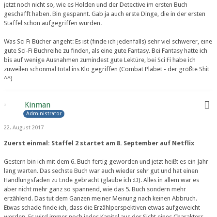
jetzt noch nicht so, wie es Holden und der Detective im ersten Buch
geschafft haben. Bin gespannt. Gab ja auch erste Dinge, die in der ersten
Staffel schon aufgegriffen wurden.
Was Sci Fi Bücher angeht: Es ist (finde ich jedenfalls) sehr viel schwerer, eine
gute Sci-Fi Buchreihe zu finden, als eine gute Fantasy. Bei Fantasy hatte ich
bis auf wenige Ausnahmen zumindest gute Lektüre, bei Sci Fi habe ich
zuweilen schonmal total ins Klo gegriffen (Combat Plabet - der größte Shit
^^)
Kinman
Administrator
22. August 2017
Zuerst einmal: Staffel 2 startet am 8. September auf Netflix
Gestern bin ich mit dem 6. Buch fertig geworden und jetzt heißt es ein Jahr
lang warten. Das sechste Buch war auch wieder sehr gut und hat einen
Handlungsfaden zu Ende gebracht (glaube ich :D). Alles in allem war es
aber nicht mehr ganz so spannend, wie das 5. Buch sondern mehr
erzählend. Das tut dem Ganzen meiner Meinung nach keinen Abbruch.
Etwas schade finde ich, dass die Erzählperspektiven etwas aufgeweicht
werden. Es wird immer noch jedes Kapitel aus der Sicht eines Charakters