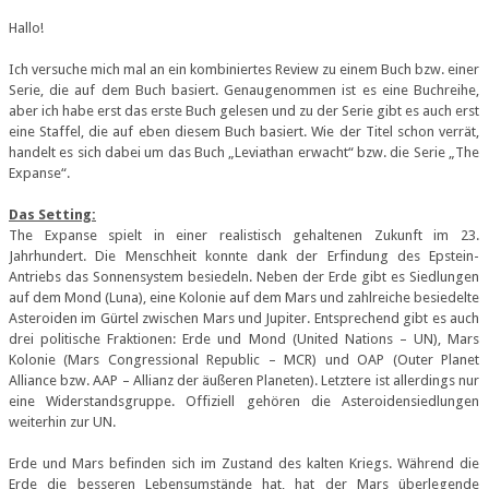
Hallo!
Ich versuche mich mal an ein kombiniertes Review zu einem Buch bzw. einer
Serie, die auf dem Buch basiert. Genaugenommen ist es eine Buchreihe,
aber ich habe erst das erste Buch gelesen und zu der Serie gibt es auch erst
eine Staffel, die auf eben diesem Buch basiert. Wie der Titel schon verrät,
handelt es sich dabei um das Buch „Leviathan erwacht“ bzw. die Serie „The
Expanse“.
Das Setting:
The Expanse spielt in einer realistisch gehaltenen Zukunft im 23.
Jahrhundert. Die Menschheit konnte dank der Erfindung des Epstein-
Antriebs das Sonnensystem besiedeln. Neben der Erde gibt es Siedlungen
auf dem Mond (Luna), eine Kolonie auf dem Mars und zahlreiche besiedelte
Asteroiden im Gürtel zwischen Mars und Jupiter. Entsprechend gibt es auch
drei politische Fraktionen: Erde und Mond (United Nations – UN), Mars
Kolonie (Mars Congressional Republic – MCR) und OAP (Outer Planet
Alliance bzw. AAP – Allianz der äußeren Planeten). Letztere ist allerdings nur
eine Widerstandsgruppe. Offiziell gehören die Asteroidensiedlungen
weiterhin zur UN.
Erde und Mars befinden sich im Zustand des kalten Kriegs. Während die
Erde die besseren Lebensumstände hat, hat der Mars überlegende