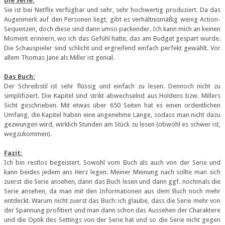
Die Serie:
Sie ist bei Netflix verfügbar und sehr, sehr hochwertig produziert. Da das
Augenmerk auf den Personen liegt, gibt es verhältnismäßig wenig Action-
Sequenzen, doch diese sind dann umso packender. Ich kann mich an keinen
Moment erinnern, wo ich das Gefühl hatte, das am Budget gespart wurde.
Die Schauspieler sind schlicht und ergreifend einfach perfekt gewählt. Vor
allem Thomas Jane als Miller ist genial.
Das Buch:
Der Schreibstil ist sehr flüssig und einfach zu lesen. Dennoch nicht zu
simplifiziert. Die Kapitel sind strikt abwechselnd aus Holdens bzw. Millers
Sicht geschrieben. Mit etwas über 650 Seiten hat es einen ordentlichen
Umfang, die Kapitel haben eine angenehme Länge, sodass man nicht dazu
gezwungen wird, wirklich Stunden am Stück zu lesen (obwohl es schwer ist,
wegzukommen).
Fazit:
Ich bin restlos begeistert. Sowohl vom Buch als auch von der Serie und
kann beides jedem ans Herz legen. Meiner Meinung nach sollte man sich
zuerst die Serie ansehen, dann das Buch lesen und dann ggf. nochmals die
Serie ansehen, da man mit den Informationen aus dem Buch noch mehr
entdeckt. Warum nicht zuerst das Buch: ich glaube, dass die Serie mehr von
der Spannung profitiert und man dann schon das Aussehen der Charaktere
und die Optik des Settings von der Serie hat und so die Serie nicht gegen