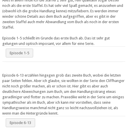
Alles in allem finde ich die Staffel 2 sehr gut, rein qualitativ sogar besser
noch als die erste Staffel. Es hat sehr viel Spaß gemacht, es anzusehen und
(obwohl ich die grobe Handlung kenne) mitzufiebern. Es werden immer
wieder schöne Details aus dem Buch aufgegriffen, aber es gibt in der
zweiten Staffel auch mehr Abwandlung vom Buch als noch in der ersten
Staffel.
Episode 1-5 schließt im Grunde das erste Buch ab. Das ist sehr gut
gelungen und optisch imposant, vor allem für eine Serie.
Episode 1-5
Episode 6-13 erzählen hingegen grob das zweite Buch, wobei die letzten
paar Seiten fehlen. Aber ich glaube, sie wollten in der Serie den Cliffhanger
nicht noch größer machen, als er schon ist. Hier gibt es aber auch
deutlichere Abweichungen zum Buch, um den Handlungsstrang etwas
geradliniger und flotter zu machen. Praxedike wirkt in der Serie um einiges
sympathischer als im Buch, aber ich kann mir vorstellen, dass seine
Handlungsweise manchmal nicht ganz so leicht nachzuvollziehen ist, als
wenn man die Hintergründe kennt.
Episode 6-13