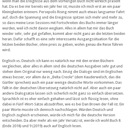
wenn man die Ereignisse aus dem vorherigen Buch nicht wirklich präsent
hat. Da es bei mir bereits ein Jahr her ist, musste ich mich erst an ein paar
Kleinigkeiten erinnern. Persepolis Rising nimmt auch etwas langsamer Fahrt
auf, doch die Spannung und die Ereignisse spitzen sich mehr und mehr zu,
so dass meine Lese-Sessions mit Fortschreiten des Buchs immer länger
wurden, weil ich nicht davon wegkam. Alles in allem hat mir das Buch
wieder sehr, sehr gut gefallen, kommt aber nicht ganz an die letzten beiden
heran. Dafür schafft es eine sehr interessante Ausgangssituation für die
letzten beiden Bücher, ohne preis zu geben, wohin genau die Reise führen
wird.
Englisch vs. Deutsch: ich kann es natürlich nur mit den ersten Büchern
vergleichen, aber alles in allem sind die deutschen Ausgaben sehr gut und
stehen dem Original nur wenig nach. Einzig die Dialoge sind im Englischen
etwas besser, vor allem da in „Belta Creole“ (dem Kauderwelsch, das die
Gürtler sprechen) auch ein paar wenige deutsche Worte vorkommen. Das
fällt in der deutschen Übersetzung natürlich nicht auf. Aber auch ein paar
andere Dialogsätze lassen sich sicherlich nicht ganz so einfach übersetzen.
Sprachlich ist es eher einfach gehalten und lässt sich flüssig lesen, ohne
dabei in Fünf-Wort-Sätze abzudriften, wie es bei Dan Brown der Fall ist. Ein
paar Worte musste ich dennoch nachschlagen. Würden Deutsch und
Englisch zugleich erscheinen, würde ich mich für die deutsche Version
entscheiden. Da aber mehr als ein Jahr Versatz ist, werde ich wohl Buch 8
(Ende 2018) und 9 (2019) auch auf Englisch lesen.