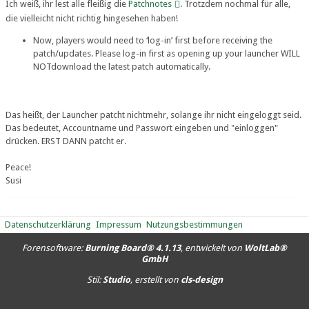
Ich weiß, ihr lest alle fleißig die
Patchnotes
. Trotzdem nochmal für alle,
die vielleicht nicht richtig hingesehen haben!
Now, players would need to ‘log-in’ first before receiving the
patch/updates. Please log-in first as opening up your launcher WILL
NOTdownload the latest patch automatically.
Das heißt, der Launcher patcht nichtmehr, solange ihr nicht eingeloggt seid.
Das bedeutet, Accountname und Passwort eingeben und "einloggen"
drücken. ERST DANN patcht er.
Peace!
Susi
Datenschutzerklärung
Impressum
Nutzungsbestimmungen
Forensoftware:
Burning Board® 4.1.13
, entwickelt von
WoltLab®
GmbH
Stil:
Studio
, erstellt von
cls-design