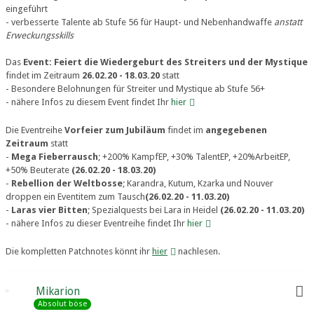
eingeführt
- verbesserte Talente ab Stufe 56 für Haupt- und Nebenhandwaffe
anstatt
Erweckungsskills
Das
Event: Feiert die Wiedergeburt des Streiters und der Mystique
findet im Zeitraum
26.02.20 - 18.03.20
statt
- Besondere Belohnungen für Streiter und Mystique ab Stufe 56+
- nähere Infos zu diesem Event findet Ihr
hier
Die Eventreihe
Vorfeier zum Jubiläum
findet im
angegebenen
Zeitraum
statt
-
Mega Fieberrausch
; +200% KampfEP, +30% TalentEP, +20%ArbeitEP,
+50% Beuterate
(26.02.20 - 18.03.20)
-
Rebellion der Weltbosse
; Karandra, Kutum, Kzarka und Nouver
droppen ein Eventitem zum Tausch
(26.02.20 - 11.03.20)
-
Laras vier Bitten
; Spezialquests bei Lara in Heidel
(26.02.20 - 11.03.20)
- nähere Infos zu dieser Eventreihe findet Ihr
hier
Die kompletten Patchnotes könnt ihr
hier
nachlesen.
Mikarion
Absolut böse