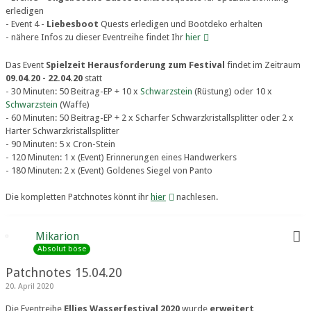
erledigen
- Event 4 -
Liebesboot
Quests erledigen und Bootdeko erhalten
- nähere Infos zu dieser Eventreihe findet Ihr
hier
Das Event
Spielzeit Herausforderung zum Festival
findet im Zeitraum
09.04.20 - 22.04.20
statt
- 30 Minuten: 50 Beitrag-EP + 10 x
Schwarzstein
(Rüstung) oder 10 x
Schwarzstein
(Waffe)
- 60 Minuten: 50 Beitrag-EP + 2 x Scharfer Schwarzkristallsplitter oder 2 x
Harter Schwarzkristallsplitter
- 90 Minuten: 5 x Cron-Stein
- 120 Minuten: 1 x (Event) Erinnerungen eines Handwerkers
- 180 Minuten: 2 x (Event) Goldenes Siegel von Panto
Die kompletten Patchnotes könnt ihr
hier
nachlesen.
Mikarion
Absolut böse
Patchnotes 15.04.20
20. April 2020
Die Eventreihe
Ellies Wasserfestival 2020
wurde
erweitert