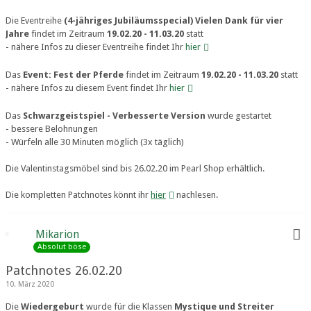
Die Eventreihe
(4-jähriges Jubiläumsspecial) Vielen Dank für vier
Jahre
findet im Zeitraum
19.02.20 - 11.03.20
statt
- nähere Infos zu dieser Eventreihe findet Ihr
hier
Das
Event: Fest der Pferde
findet im Zeitraum
19.02.20 - 11.03.20
statt
- nähere Infos zu diesem Event findet Ihr
hier
Das
Schwarzgeistspiel - Verbesserte Version
wurde gestartet
- bessere Belohnungen
- Würfeln alle 30 Minuten möglich (3x täglich)
Die Valentinstagsmöbel sind bis 26.02.20 im Pearl Shop erhältlich.
Die kompletten Patchnotes könnt ihr
hier
nachlesen.
Mikarion
Absolut böse
Patchnotes 26.02.20
10. März 2020
Die
Wiedergeburt
wurde für die Klassen
Mystique und Streiter