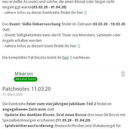
neu erstellte Accounts und solche, die einen Monat oder länger nicht
eingeloggt waren
(03.03.20 - 01.04.20)
- nähere Infos zu dieser Eventreihe findet Ihr
hier
Das
Event: Süße Ünberraschung
findet im Zeitraum
03.03.20 - 18.03.20
statt
- (Event) Süßigkeitentüte kann durch Töten von Monstern, Sammeln oder
Angeln erhalten werden
- nähere Infos zu diesem Event findet Ihr
hier
Die kompletten Patchnotes könnt ihr
hier
nachlesen.
Mikarion
Absolut böse
Patchnotes 11.03.20
11. März 2020
Die Eventreihe
Feier zum vierjährigen Jubiläum Teil 2
findet im
angegebenen Zeitraum
statt
-
Update des dunklen Risses: Drei neue Bosse
drei neue DR Bosse mit
Spezialbelohnungen erscheinen
(11.03.20 - 01.04.20)
-
Spielzeitherausforderung
; Beuteschriftrollen und Shakatusiegel für