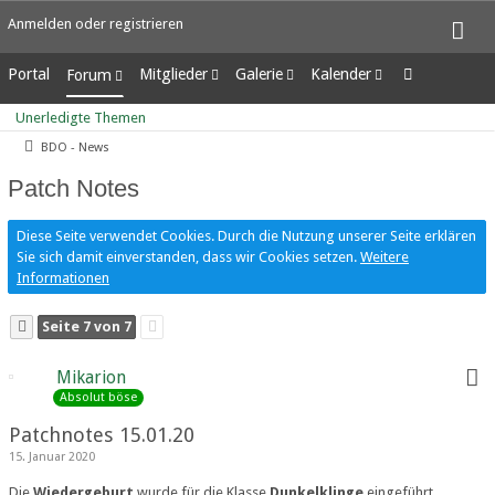
Anmelden oder registrieren
Portal
Mitglieder
Galerie
Kalender
Forum
Letzte Aktivitäten
Alben
Wochenansicht
Unerledigte Themen
Unerledigte Themen
Benutzer online
Bilder
Tagesansicht
BDO - News
Team-Mitglieder
Neue Bilder
Termine
Mitgliedersuche
Patch Notes
Diese Seite verwendet Cookies. Durch die Nutzung unserer Seite erklären
Sie sich damit einverstanden, dass wir Cookies setzen.
Weitere
Informationen
Seite 7 von 7
Mikarion
Absolut böse
Patchnotes 15.01.20
15. Januar 2020
Die
Wiedergeburt
wurde für die Klasse
Dunkelklinge
eingeführt