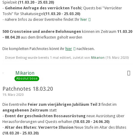
Spielzeit
(11.03.20 - 25.03.20)
-
Geheime Anfrage des verrückten Toshi
; Quests bei "Verrückter
Toshi" für Shakatusiegel
(11.03.20 - 25.03.20)
- nähere Infos zu dieser Eventreihe findet Ihr
hier
500 Cronsteine und andere Belohnungen
können im Zeitraum
11.03.20
- 08.04.20
aus dem Briefkasten geholt werden
Die kompletten Patchnotes könnt ihr
hier
nachlesen.
Dieser Beitrag wurde bereits 1 mal editiert, zuletzt von
Mikarion
(
19. März 2020
)
Mikarion
Absolut böse
Patchnotes 18.03.20
19. März 2020
Die Eventreihe
Feier zum vierjährigen Jubiläum Teil 3
findet im
angegebenen Zeitraum
statt
-
Event der geschwächten Bossausrüstung
neue Ausrüstung über
Herausforderungen und Quests erhalten
(18.03.20 - 24.06.20)
-
Altar des Blutes: Verzerrte Illusion
Neue Stufe im Altar des Blutes
(18.03.20 - 25.03.20)