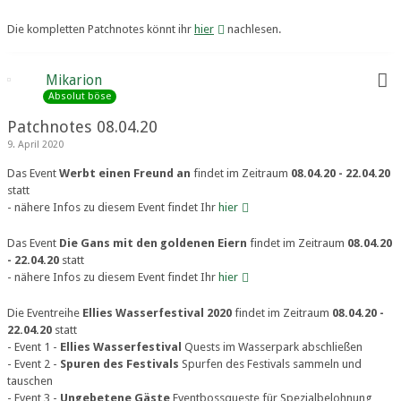
Die kompletten Patchnotes könnt ihr
hier
nachlesen.
Mikarion
Absolut böse
Patchnotes 08.04.20
9. April 2020
Das Event
Werbt einen Freund an
findet im Zeitraum
08.04.20 - 22.04.20
statt
- nähere Infos zu diesem Event findet Ihr
hier
Das Event
Die Gans mit den goldenen Eiern
findet im Zeitraum
08.04.20
- 22.04.20
statt
- nähere Infos zu diesem Event findet Ihr
hier
Die Eventreihe
Ellies Wasserfestival 2020
findet im Zeitraum
08.04.20 -
22.04.20
statt
- Event 1 -
Ellies Wasserfestival
Quests im Wasserpark abschließen
- Event 2 -
Spuren des Festivals
Spurfen des Festivals sammeln und
tauschen
- Event 3 -
Ungebetene Gäste
Eventbossqueste für Spezialbelohnung