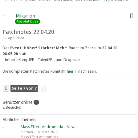
Dieser Beitrag wurde bereits 1 mal editiert, zuletzt von
Mikarion
(
20. April 2020
)
Mikarion
Absolut böse
Patchnotes 22.04.20
29. April 2020
Das
Event: Höher! Stärker! Mehr!
findet im Zeitraum
22.04.20 -
06.05.20
statt
- höhere KampfEP-, TalentEP-, und Droprate
Die kompletten Patchnotes könnt ihr
hier
nachlesen.
Seite 7 von 7
Benutzer online
2
2 Besucher
Ähnliche Themen
Mass Effect Andromeda - News
Kinman
-
15. März 2017
Mass Effect Andromeda