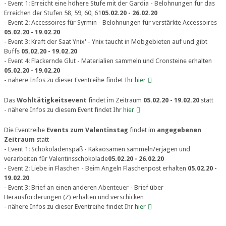
- Event 1: Erreicht eine höhere Stufe mit der Gardia - Belohnungen für das
Erreichen der Stufen 58, 59, 60, 61
05.02.20 - 26.02.20
- Event 2: Accessoires für Syrmin - Belohnungen für verstärkte Accessoires
05.02.20 - 19.02.20
- Event 3: Kraft der Saat Ynix' - Ynix taucht in Mobgebieten auf und gibt
Buffs
05.02.20 - 19.02.20
- Event 4: Flackernde Glut - Materialien sammeln und Cronsteine erhalten
05.02.20 - 19.02.20
- nähere Infos zu dieser Eventreihe findet Ihr
hier
Das
Wohltätigkeitsevent
findet im Zeitraum
05.02.20 - 19.02.20
statt
- nähere Infos zu diesem Event findet Ihr
hier
Die Eventreihe
Events zum Valentinstag
findet im
angegebenen
Zeitraum
statt
- Event 1: Schokoladenspaß - Kakaosamen sammeln/erjagen und
verarbeiten für Valentinsschokolade
05.02.20 - 26.02.20
- Event 2: Liebe in Flaschen - Beim Angeln Flaschenpost erhalten
05.02.20 -
19.02.20
- Event 3: Brief an einen anderen Abenteuer - Brief über
Herausforderungen (Z) erhalten und verschicken
- nähere Infos zu dieser Eventreihe findet Ihr
hier