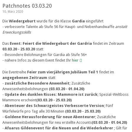
Patchnotes 03.03.20
10. März 2020
Die
Wiedergeburt
wurde für die Klasse
Gardia
eingeführt
- verbesserte Talente ab Stufe 56 für Haupt- und Nebenhandwaffe
anstatt
Erweckungsskills
Das
Event: Feiert die Wiedergeburt der Gardria
findet im Zeitraum
03.03.20 - 25.03.20
statt
- Besondere Belohnungen für Gardia ab Stufe 56+
- nähere Infos zu diesem Event findet Ihr
hier
Die Eventreihe
Feier zum vierjährigen Jubiläum Teil 1
findet im
angegebenen Zeitraum
statt
-
zusätzliche Besondere Anwenheit
; Zusätzliche
Anwesenheitsbelohnungen
(03.03.20 - 01.04.20)
-
Update des dunklen Risses: Mammore ist zurück
; Spezial-Weltboss
Mammore erscheint
(03.03.20 - 25.03.20)
-
Abenteuer des Schwarzgeistes Verbesserte Version
; Fünf
Würfelwürfe pro Tag alle 30 Minuten
(03.03.20 - 25.03.20)
-
Goldene Herausforderung für neue Abenteurer
; Zusätzliche
Anwesenheitsbelohnungen für neu erstellte Accounts
(03.03.20 - 01.04.20)
-
Afuarus Gildenevent für die Neuen und die Wiederkehrer
; Gilt für