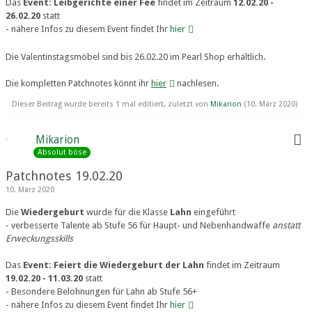
Das
Event: Leibgerichte einer Fee
findet im Zeitraum
12.02.20 -
26.02.20
statt
- nähere Infos zu diesem Event findet Ihr
hier
Die Valentinstagsmöbel sind bis 26.02.20 im Pearl Shop erhältlich.
Die kompletten Patchnotes könnt ihr
hier
nachlesen.
Dieser Beitrag wurde bereits 1 mal editiert, zuletzt von
Mikarion
(
10. März 2020
)
Mikarion
Absolut böse
Patchnotes 19.02.20
10. März 2020
Die
Wiedergeburt
wurde für die Klasse
Lahn
eingeführt
- verbesserte Talente ab Stufe 56 für Haupt- und Nebenhandwaffe
anstatt
Erweckungsskills
Das
Event: Feiert die Wiedergeburt der Lahn
findet im Zeitraum
19.02.20 - 11.03.20
statt
- Besondere Belohnungen für Lahn ab Stufe 56+
- nähere Infos zu diesem Event findet Ihr
hier