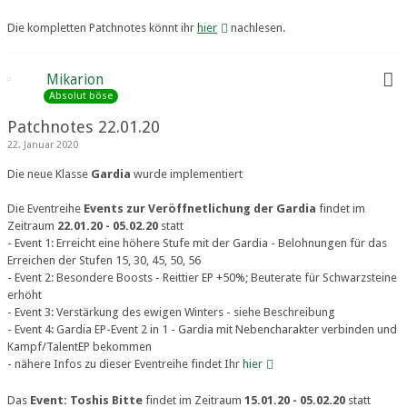
Die kompletten Patchnotes könnt ihr
hier
nachlesen.
Mikarion
Absolut böse
Patchnotes 22.01.20
22. Januar 2020
Die neue Klasse
Gardia
wurde implementiert
Die Eventreihe
Events zur Veröffnetlichung der Gardia
findet im
Zeitraum
22.01.20 - 05.02.20
statt
- Event 1: Erreicht eine höhere Stufe mit der Gardia - Belohnungen für das
Erreichen der Stufen 15, 30, 45, 50, 56
- Event 2: Besondere Boosts - Reittier EP +50%; Beuterate für Schwarzsteine
erhöht
- Event 3: Verstärkung des ewigen Winters - siehe Beschreibung
- Event 4: Gardia EP-Event 2 in 1 - Gardia mit Nebencharakter verbinden und
Kampf/TalentEP bekommen
- nähere Infos zu dieser Eventreihe findet Ihr
hier
Das
Event: Toshis Bitte
findet im Zeitraum
15.01.20 - 05.02.20
statt