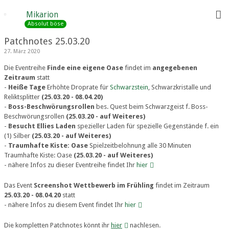
Mikarion
Absolut böse
Patchnotes 25.03.20
27. März 2020
Die Eventreihe
Finde eine eigene Oase
findet im
angegebenen
Zeitraum
statt
-
Heiße Tage
Erhöhte Droprate für
Schwarzstein
, Schwarzkristalle und
Reliktsplitter
(25.03.20 - 08.04.20)
-
Boss-Beschwörungsrollen
bes. Quest beim Schwarzgeist f. Boss-
Beschwörungsrollen
(25.03.20 - auf Weiteres)
-
Besucht Ellies Laden
spezieller Laden für spezielle Gegenstände f. ein
(1) Silber
(25.03.20 - auf Weiteres)
-
Traumhafte Kiste: Oase
Spielzeitbelohnung alle 30 Minuten
Traumhafte Kiste: Oase
(25.03.20 - auf Weiteres)
- nähere Infos zu dieser Eventreihe findet Ihr
hier
Das Event
Screenshot Wettbewerb im Frühling
findet im Zeitraum
25.03.20 - 08.04.20
statt
- nähere Infos zu diesem Event findet Ihr
hier
Die kompletten Patchnotes könnt ihr
hier
nachlesen.