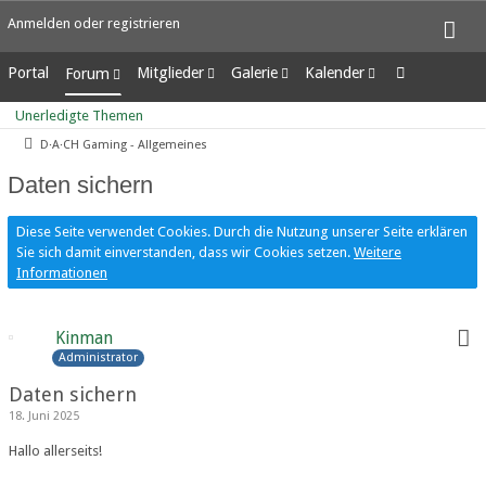
Anmelden oder registrieren
Portal
Mitglieder
Galerie
Kalender
Forum
Letzte Aktivitäten
Alben
Wochenansicht
Unerledigte Themen
Unerledigte Themen
Benutzer online
Bilder
Tagesansicht
D·A·CH Gaming - Allgemeines
Team-Mitglieder
Neue Bilder
Termine
Mitgliedersuche
Daten sichern
Diese Seite verwendet Cookies. Durch die Nutzung unserer Seite erklären
Sie sich damit einverstanden, dass wir Cookies setzen.
Weitere
Informationen
Kinman
Administrator
Daten sichern
18. Juni 2025
Hallo allerseits!