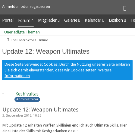
Anmelden oder registrieren
Portal
Mitglieder
Galerie
Kalender
Lexikon
To
Forum
Letzte Aktivitäten
Alben
Wochenansicht
Ungelesene Eint
Unerledigte Themen
Unerledigte Themen
Benutzer online
Bilder
Tagesansicht
The Elder Scrolls Online
Team-Mitglieder
Neue Bilder
Termine
Mitgliedersuche
Update 12: Weapon Ultimates
Diese Seite verwendet Cookies. Durch die Nutzung unserer Seite erklären
Sie sich damit einverstanden, dass wir Cookies setzen.
Weitere
Informationen
Kesh'valtas
Administrator
Update 12: Weapon Ultimates
3. September 2016, 10:25
Mit Update 12 erhalten Waffen Skillinien endlich auch Ultimate Skills. Hier
eine Liste der Skills mit Keshgedanken dazu: