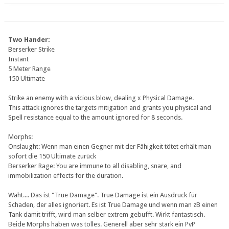
Two Hander:
Berserker Strike
Instant
5 Meter Range
150 Ultimate
Strike an enemy with a vicious blow, dealing x Physical Damage.
This attack ignores the targets mitigation and grants you physical and
Spell resistance equal to the amount ignored for 8 seconds.
Morphs:
Onslaught: Wenn man einen Gegner mit der Fähigkeit tötet erhält man
sofort die 150 Ultimate zurück
Berserker Rage: You are immune to all disabling, snare, and
immobilization effects for the duration.
Waht.... Das ist "True Damage". True Damage ist ein Ausdruck für
Schaden, der alles ignoriert. Es ist True Damage und wenn man zB einen
Tank damit trifft, wird man selber extrem gebufft. Wirkt fantastisch.
Beide Morphs haben was tolles. Generell aber sehr stark ein PvP