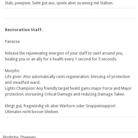
Stab, pewpew. Sieht gut aus, spiele aber zu wenig mit Stäben.
Restoration Staff:
Panacea
Release the rejuvenating energies of your staff to swirl around you,
healing you or an ally for x health every 1 second for 5 seconds.
Morphs:
Life giver: Also automatically casts regeneration, blessing of protection
and steadfast ward.
Lights Champion: Any friendly target heald gains major Force and Major
protection, increasing Critical Damage and reducing Damage Taken.
Klingt gut, fragwürdig ob aber Warhorn oder Gruppensupport
Ultimates nicht besser bleiben.
Ähnliche Themen