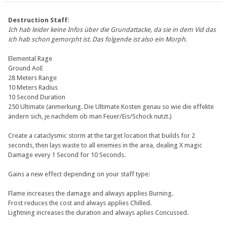
Destruction Staff:
Ich hab leider keine Infos über die Grundattacke, da sie in dem Vid das
ich hab schon gemorpht ist. Das folgende ist also ein Morph.
Elemental Rage
Ground AoE
28 Meters Range
10 Meters Radius
10 Second Duration
250 Ultimate (anmerkung. Die Ultimate Kosten genau so wie die effekte
ändern sich, je nachdem ob man Feuer/Eis/Schock nutzt.)
Create a cataclysmic storm at the target location that builds for 2
seconds, then lays waste to all enemies in the area, dealing X magic
Damage every 1 Second for 10 Seconds.
Gains a new effect depending on your staff type:
Flame increases the damage and always applies Burning.
Frost reduces the cost and always applies Chilled.
Lightning increases the duration and always aplies Concussed.