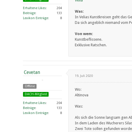
Velia
Erhaltene Likes
204
Was:
Beiträge
133
In Velias Kunstkreisen geht das G
Lexikon Einträge
8
Da sich angeblich niemand vom Per
Von wem:
Kunstbeflissene.
Exklusive Ratschen.
Cevetan
19. Juli 2020
Offline
Wo:
DACH-Mitglied
Altinova
Erhaltene Likes
204
Was:
Beiträge
133
Lexikon Einträge
8
Als sich die Sonne langsam gen Ab
In dem Laden des Wucherers Sil
Zwei Tote sollen gefunden worden