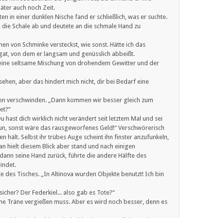
päter auch noch Zeit.
n in einer dunklen Nische fand er schließlich, was er suchte.
e die Schale ab und deutete an die schmale Hand zu
nnen von Schminke versteckst, wie sonst. Hätte ich das
ugat, von dem er langsam und genüsslich abbeißt.
de eine seltsame Mischung von drohendem Gewitter und der
ehen, aber das hindert mich nicht, dir bei Bedarf eine
ppen verschwinden. „Dann kommen wir besser gleich zum
et?“
 hast dich wirklich nicht verändert seit letztem Mal und sei
u tun, sonst wäre das rausgeworfenes Geld!“ Verschwörerisch
n hält. Selbst ihr trübes Auge scheint ihn finster anzufunkeln,
an hielt diesem Blick aber stand und nach einigen
 dann seine Hand zurück, führte die andere Hälfte des
indet.
e des Tisches. „In Altinova wurden Objekte benutzt! Ich bin
icher? Der Federkiel... also gab es Tote?“
 eine Träne vergießen muss. Aber es wird noch besser, denn es