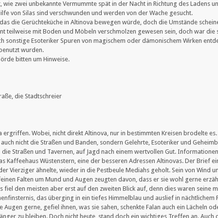
t, wie zwei unbekannte Vermummte spät in der Nacht in Richtung des Ladens u
lfe von Silas sind verschwunden und werden von der Wache gesucht.
s, das die Gerüchteküche in Altinova bewegen würde, doch die Umstände schei
nnt teilweise mit Boden und Möbeln verschmolzen gewesen sein, doch war di
h sonstige Esoteriker Spuren von magischem oder dämonischem Wirken entde
benutzt wurden.
örde bitten um Hinweise.
raße, die Stadtschreier
 ergriffen. Wobei, nicht direkt Altinova, nur in bestimmten Kreisen brodelte e
s auch nicht die Straßen und Banden, sondern Gelehrte, Esoteriker und Geheimb
in die Straßen und Tavernen, auf Jagd nach einem wertvollen Gut. Informationen
as Kaffeehaus Wüstenstern, eine der besseren Adressen Altinovas. Der Brief ein
er Vierziger ähnelte, wieder in die Pestbeule Mediahs geholt. Sein von Wind u
einen Falten um Mund und Augen zeugten davon, dass er sie wohl gerne erzähl
fiel den meisten aber erst auf den zweiten Blick auf, denn dies waren seine 
enfinsternis, das überging in ein tiefes Himmelblau und auslief in nächtlichem 
e Augen gerne, gefiel ihnen, was sie sahen, schenkte Falan auch ein Lächeln od
nger zu bleiben. Doch nicht heute, stand doch ein wichtiges Treffen an. Auch d