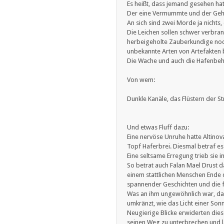
Es heißt, dass jemand gesehen ha
Der eine Vermummte und der Gehi
An sich sind zwei Morde ja nicht
Die Leichen sollen schwer verbra
herbeigeholte Zauberkundige noc
unbekannte Arten von Artefakten 
Die Wache und auch die Hafenbeh
Von wem:
Dunkle Kanäle, das Flüstern der St
Und etwas Fluff dazu:
Eine nervöse Unruhe hatte Altinova
Topf Haferbrei. Diesmal betraf e
Eine seltsame Erregung trieb sie 
So betrat auch Falan Mael Drust d
einem stattlichen Menschen Ende d
spannender Geschichten und die f
Was an ihm ungewöhnlich war, das 
umkränzt, wie das Licht einer Sonn
Neugierige Blicke erwiderten dies
seinen Weg zu unterbrechen und lä