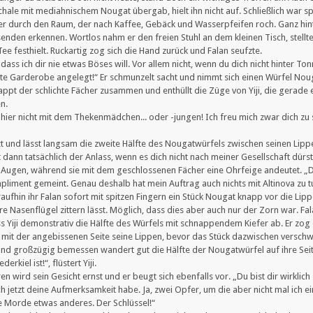
 Schale mit mediahnischem Nougat übergab, hielt ihn nicht auf. Schließlich war s
 er durch den Raum, der nach Kaffee, Gebäck und Wasserpfeifen roch. Ganz hinte
enden erkennen. Wortlos nahm er den freien Stuhl an dem kleinen Tisch, stellt
Tee festhielt. Ruckartig zog sich die Hand zurück und Falan seufzte.
dass ich dir nie etwas Böses will. Vor allem nicht, wenn du dich nicht hinter To
este Garderobe angelegt!“ Er schmunzelt sacht und nimmt sich einen Würfel No
appt der schlichte Fächer zusammen und enthüllt die Züge von Yiji, die gera
n.
 hier nicht mit dem Thekenmädchen... oder -jungen! Ich freu mich zwar dich zu s
tzt und lässt langsam die zweite Hälfte des Nougatwürfels zwischen seinen Li
t dann tatsächlich der Anlass, wenn es dich nicht nach meiner Gesellschaft dürst
den Augen, während sie mit dem geschlossenen Fächer eine Ohrfeige andeutet. „Du
 Kompliment gemeint. Genau deshalb hat mein Auftrag auch nichts mit Altinova z
raufhin ihr Falan sofort mit spitzen Fingern ein Stück Nougat knapp vor die Lippe
e Nasenflügel zittern lässt. Möglich, dass dies aber auch nur der Zorn war. Fal
iss Yiji demonstrativ die Hälfte des Würfels mit schnappendem Kiefer ab. Er zog
mit der angebissenen Seite seine Lippen, bevor das Stück dazwischen verschw
le und großzügig bemessen wandert gut die Hälfte der Nougatwürfel auf ihre Seit
rkiel ist!“, flüstert Yiji.
ird sein Gesicht ernst und er beugt sich ebenfalls vor. „Du bist dir wirklich s
 ich jetzt deine Aufmerksamkeit habe. Ja, zwei Opfer, um die aber nicht mal ich
ie Morde etwas anderes. Der Schlüssel!“