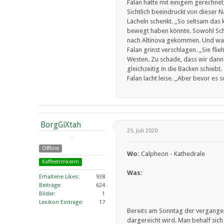
Falan hatte mit einigem gerechnet
Sichtlich beeindruckt von dieser 
Lächeln schenkt. „So seltsam das 
bewegt haben könnte. Sowohl Schl
nach Altinova gekommen. Und was 
Falan grinst verschlagen. „Sie fli
Westen. Zu schade, dass wir dann 
gleichzeitig in die Backen schiebt.
Falan lacht leise. „Aber bevor es s
BorgGiXtah
25. Juli 2020
Offline
Wo:
Calpheon - Kathedrale
Kaffeetrinkerin
Was:
Erhaltene Likes
938
Beiträge
624
Bilder
1
Lexikon Einträge
17
Bereits am Sonntag der vergangen
dargereicht wird. Man behalf sich