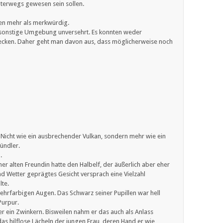
nterwegs gewesen sein sollen.
nen mehr als merkwürdig.
e sonstige Umgebung unversehrt. Es konnten weder
cken. Daher geht man davon aus, dass möglicherweise noch
s. Nicht wie ein ausbrechender Vulkan, sondern mehr wie ein
ündler.
.
er alten Freundin hatte den Halbelf, der äußerlich aber eher
nd Wetter geprägtes Gesicht versprach eine Vielzahl
te.
mehrfarbigen Augen. Das Schwarz seiner Pupillen war hell
Purpur.
er ein Zwinkern. Bisweilen nahm er das auch als Anlass
as hilflose Lächeln der jungen Frau, deren Hand er wie