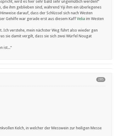
mspricht, wird es hier sehr bald sehr ungemütlich werden!“
e, die ihm geblieben sind, während Yiji ihm ein überlegenes
 Hinweise darauf, dass der Schlüssel sich nach Westen
ser Gehilfe war gerade erst aus diesem Kaff
Velia
im Westen
hat. Ich verstehe, mein nächster Weg führt also wieder gen
s sie damit vergilt, dass sie sich zwei Würfel Nougat
 ist...“
285
vollen Kelch, in welcher der Messwein zur heiligen Messe