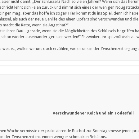
, aber nicht damit. „Der Schlüssel!? Nach so vielen Jahren? Wenn sich das heru
Nachricht lehnt sich Falan zurück und nimmt sich eines der wenigen Nougatstück
klingen mag, aber das hoffe ich sogar! Hier kommst du ins Spiel, denn ich habe
üssel, als auch der neue Gehilfe des einen Opfers sind verschwunden und die
macht die Ratte, wenn sie Angst hat?“
eht in ihren Bau... gerade, wenn sie die Möglichkeiten des Schlüssels begriffen 
schon wieder auseinander gerissen werden!“ Er zwinkert ihr spitzbübisch zu, wa
o weit ist, wollen wir uns doch erzählen, wie es uns in der Zwischenzeit ergangen
Verschwundener Kelch und ein Todesfall
en Woche vermisste der praktizierende Bischof zur Sonntagsmesse jenen prunk
 in der Zwischenzeit mit einem weniger schmucken Behältnis.