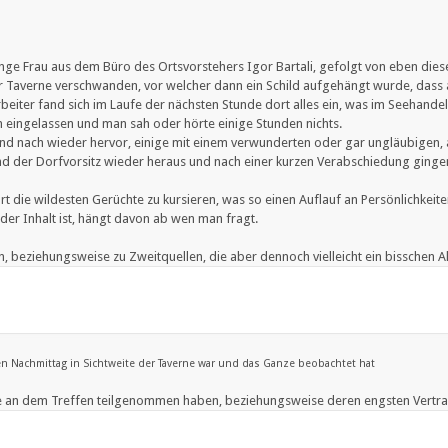
nge Frau aus dem Büro des Ortsvorstehers Igor Bartali, gefolgt von eben dies
r Taverne verschwanden, vor welcher dann ein Schild aufgehängt wurde, dass a
eiter fand sich im Laufe der nächsten Stunde dort alles ein, was im Seehandel
n eingelassen und man sah oder hörte einige Stunden nichts.
h und nach wieder hervor, einige mit einem verwunderten oder gar ungläubigen
und der Dorfvorsitz wieder heraus und nach einer kurzen Verabschiedung ginge
t die wildesten Gerüchte zu kursieren, was so einen Auflauf an Persönlichkeite
 der Inhalt ist, hängt davon ab wen man fragt.
n, beziehungsweise zu Zweitquellen, die aber dennoch vielleicht ein bisschen
en Nachmittag in Sichtweite der Taverne war und das Ganze beobachtet hat
e an dem Treffen teilgenommen haben, beziehungsweise deren engsten Vertraut