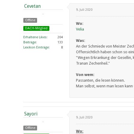
Cevetan
9. Juli 2020
Offline
Wo:
DACH-Mitglied
Velia
Erhaltene Likes
204
Was:
Beiträge
133
An der Schmiede von Meister Zechen
Lexikon Einträge
8
Offensichtlich haben schon so ei
"Wegen Erkrankung der Gesellin,
Tranan Zechenheil."
Von wem:
Passanten, die lesen können.
Man selbst, wenn man lesen kann
Sayori
9. Juli 2020
Offline
Wo: