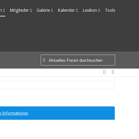
m
Mitglieder
Galerie
Kalender
Lexikon
Tools
edigte Themen
Letzte Aktivitäten
Alben
Wochenansicht
Ungelesene Einträge
Benutzer online
Bilder
Tagesansicht
Team-Mitglieder
Neue Bilder
Termine
Mitgliedersuche
e Informationen