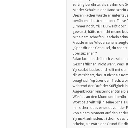
zufällig berührte, als sie ihm die
Mit der Schale in der Hand schritt
Diesen Fächer würde er unter taus
berühren, die sich an einer Tasse 
„Immer noch, Yiji? Du weißt doch, 
gewusst, hätte ich nicht meine b
Mit einem scharfen Rascheln schn
Freude eines Wiedersehens zeigte
„Spar dir das Gesäusel, du redest
überzuziehen!“
Falan lacht lausbübisch verschmi
Geschäftlichen, nicht wahr. Was is
Yiji seufzt lautlos und rollt mit 
dir versichert, das ist nicht als
beugt sich Yiji über den Tisch, wo
während der Duft der Süßigkeit ihr
Augenblicken knisternder Stille b
Würfels an den Mund und berührt 
Wortlos greift Yiji in seine Scha
mir sicher, dass eines davon der Fede
Von einem Moment auf den anderen w
Yiji nickt zufrieden. „Schön, dass
scheint, als wäre der Grund für d