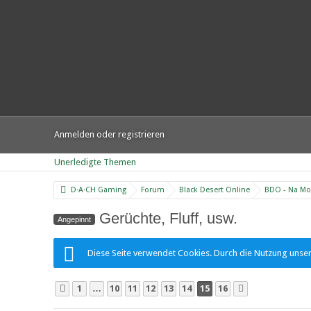
Anmelden oder registrieren
Unerledigte Themen
D·A·CH Gaming
Forum
Black Desert Online
BDO - Na Mo 
Gerüchte, Fluff, usw.
Angepinnt
Diese Seite verwendet Cookies. Durch die Nutzung unsere
1
…
10
11
12
13
14
15
16