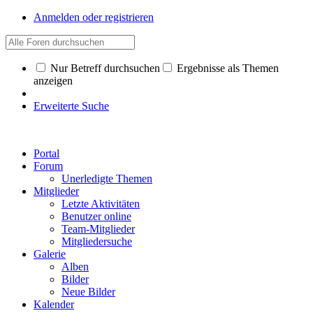
Anmelden oder registrieren
Nur Betreff durchsuchen
Ergebnisse als Themen
anzeigen
Erweiterte Suche
Portal
Forum
Unerledigte Themen
Mitglieder
Letzte Aktivitäten
Benutzer online
Team-Mitglieder
Mitgliedersuche
Galerie
Alben
Bilder
Neue Bilder
Kalender