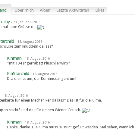
and
Über mich
Alben
Letzte Aktivitäten
Likes
enchy
-
23. Januar 2020
t mal liebe Grüsse da.
tarchild
-
18. August 2016
schcube zum knuddeln da lass*
Kinman
-
18. August 2016
*mit 10-FIngerrabatt Plüschi erwirb*
RiaStarchild
-
18. August 2016
Dra die net um, der Kommissar geht um!
-
18. August 2016
itenkarte für einen Mechaniker da lass* Das ist für die Klima.
pon reicht* und das für deinen Wiener-Fetisch.
Kinman
-
18. August 2016
Danke, danke. Die Klima muss ja "nur" gefüllt werden. Mal sehen, wann ich