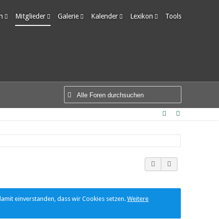
m
Mitglieder
Galerie
Kalender
Lexikon
Tools
edigte Themen
Letzte Aktivitäten
Alben
Wochenansicht
Ungelesene Einträge
Benutzer online
Bilder
Tagesansicht
Team-Mitglieder
Neue Bilder
Termine
Mitgliedersuche
damit einverstanden, dass wir Cookies setzen.
Weitere