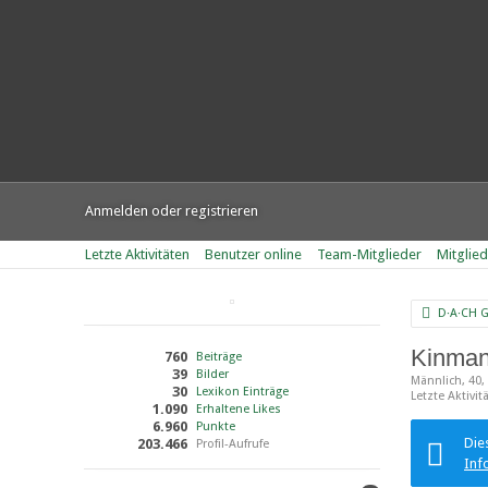
Anmelden oder registrieren
Letzte Aktivitäten
Benutzer online
Team-Mitglieder
Mitglie
D·A·CH 
Kinma
760
Beiträge
39
Bilder
Männlich
40
30
Lexikon Einträge
Letzte Aktivit
1.090
Erhaltene Likes
6.960
Punkte
Die
203.466
Profil-Aufrufe
Inf