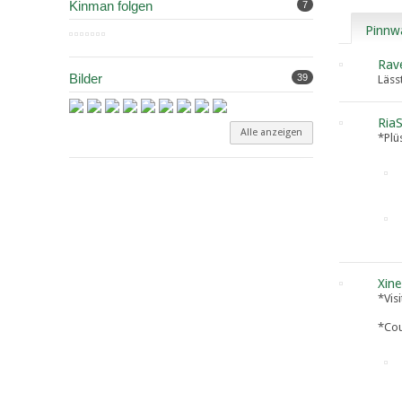
Kinman folgen
7
Pinnw
Rav
Bilder
39
Läss
RiaS
Alle anzeigen
*Plü
Xine
*Vis
*Cou