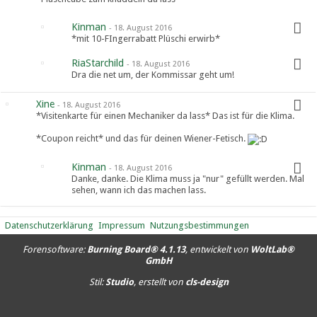
Kinman
-
18. August 2016
*mit 10-FIngerrabatt Plüschi erwirb*
RiaStarchild
-
18. August 2016
Dra die net um, der Kommissar geht um!
Xine
-
18. August 2016
*Visitenkarte für einen Mechaniker da lass* Das ist für die Klima.
*Coupon reicht* und das für deinen Wiener-Fetisch.
Kinman
-
18. August 2016
Danke, danke. Die Klima muss ja "nur" gefüllt werden. Mal
sehen, wann ich das machen lass.
Datenschutzerklärung
Impressum
Nutzungsbestimmungen
Forensoftware:
Burning Board® 4.1.13
, entwickelt von
WoltLab®
GmbH
Stil:
Studio
, erstellt von
cls-design