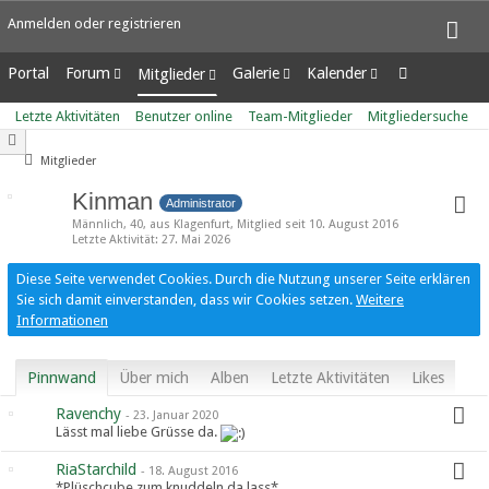
Anmelden oder registrieren
Portal
Forum
Galerie
Kalender
Mitglieder
Unerledigte Themen
Alben
Wochenansicht
Letzte Aktivitäten
Letzte Aktivitäten
Benutzer online
Team-Mitglieder
Mitgliedersuche
Bilder
Tagesansicht
Benutzer online
Neue Bilder
Termine
Team-Mitglieder
Mitglieder
Mitgliedersuche
Kinman
Administrator
Männlich
40
aus Klagenfurt
Mitglied seit 10. August 2016
Letzte Aktivität
27. Mai 2026
Diese Seite verwendet Cookies. Durch die Nutzung unserer Seite erklären
Sie sich damit einverstanden, dass wir Cookies setzen.
Weitere
Informationen
Pinnwand
Über mich
Alben
Letzte Aktivitäten
Likes
Ravenchy
-
23. Januar 2020
Lässt mal liebe Grüsse da.
RiaStarchild
-
18. August 2016
*Plüschcube zum knuddeln da lass*