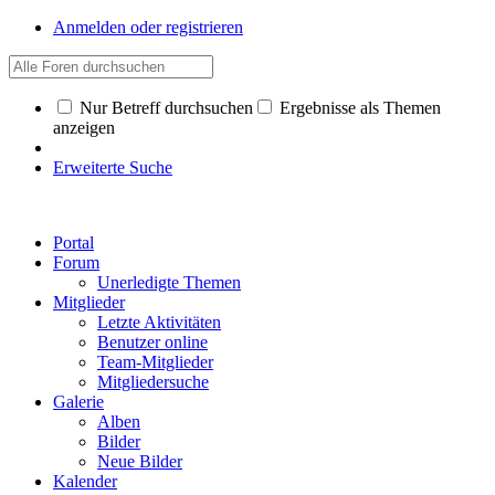
Anmelden oder registrieren
Nur Betreff durchsuchen
Ergebnisse als Themen
anzeigen
Erweiterte Suche
Portal
Forum
Unerledigte Themen
Mitglieder
Letzte Aktivitäten
Benutzer online
Team-Mitglieder
Mitgliedersuche
Galerie
Alben
Bilder
Neue Bilder
Kalender