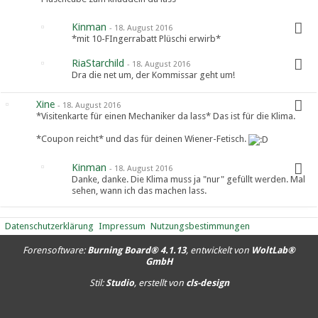
Kinman
-
18. August 2016
*mit 10-FIngerrabatt Plüschi erwirb*
RiaStarchild
-
18. August 2016
Dra die net um, der Kommissar geht um!
Xine
-
18. August 2016
*Visitenkarte für einen Mechaniker da lass* Das ist für die Klima.
*Coupon reicht* und das für deinen Wiener-Fetisch.
Kinman
-
18. August 2016
Danke, danke. Die Klima muss ja "nur" gefüllt werden. Mal
sehen, wann ich das machen lass.
Datenschutzerklärung
Impressum
Nutzungsbestimmungen
Forensoftware:
Burning Board® 4.1.13
, entwickelt von
WoltLab®
GmbH
Stil:
Studio
, erstellt von
cls-design