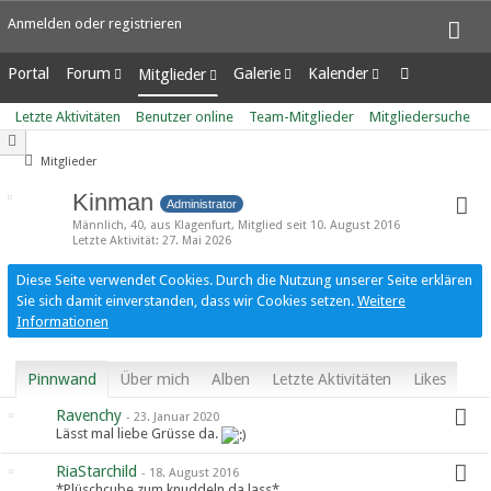
Anmelden oder registrieren
Portal
Forum
Galerie
Kalender
Mitglieder
Unerledigte Themen
Alben
Wochenansicht
Letzte Aktivitäten
Letzte Aktivitäten
Benutzer online
Team-Mitglieder
Mitgliedersuche
Bilder
Tagesansicht
Benutzer online
Neue Bilder
Termine
Team-Mitglieder
Mitglieder
Mitgliedersuche
Kinman
Administrator
Männlich
40
aus Klagenfurt
Mitglied seit 10. August 2016
Letzte Aktivität
27. Mai 2026
Diese Seite verwendet Cookies. Durch die Nutzung unserer Seite erklären
Sie sich damit einverstanden, dass wir Cookies setzen.
Weitere
Informationen
Pinnwand
Über mich
Alben
Letzte Aktivitäten
Likes
Ravenchy
-
23. Januar 2020
Lässt mal liebe Grüsse da.
RiaStarchild
-
18. August 2016
*Plüschcube zum knuddeln da lass*