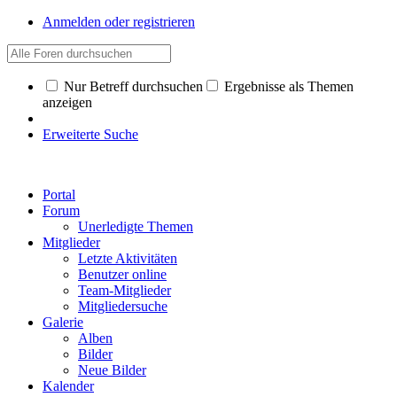
Anmelden oder registrieren
Nur Betreff durchsuchen
Ergebnisse als Themen
anzeigen
Erweiterte Suche
Portal
Forum
Unerledigte Themen
Mitglieder
Letzte Aktivitäten
Benutzer online
Team-Mitglieder
Mitgliedersuche
Galerie
Alben
Bilder
Neue Bilder
Kalender