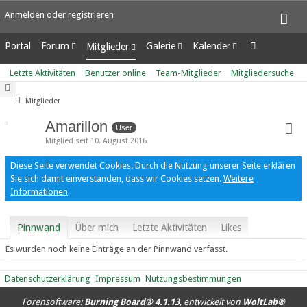
Anmelden oder registrieren
Portal
Forum
Galerie
Kalender
Mitglieder
Unerledigte Themen
Alben
Wochenansicht
Letzte Aktivitäten
Letzte Aktivitäten
Benutzer online
Team-Mitglieder
Mitgliedersuche
Bilder
Tagesansicht
Benutzer online
Neue Bilder
Termine
Team-Mitglieder
Mitglieder
Mitgliedersuche
Amarillon
User
Mitglied seit 10. August 2016
Diese Seite verwendet Cookies. Durch die Nutzung unserer Seite erklären
Sie sich damit einverstanden, dass wir Cookies setzen.
Weitere
Informationen
Pinnwand
Über mich
Letzte Aktivitäten
Likes
Es wurden noch keine Einträge an der Pinnwand verfasst.
Datenschutzerklärung
Impressum
Nutzungsbestimmungen
Forensoftware:
Burning Board® 4.1.13
, entwickelt von
WoltLab®