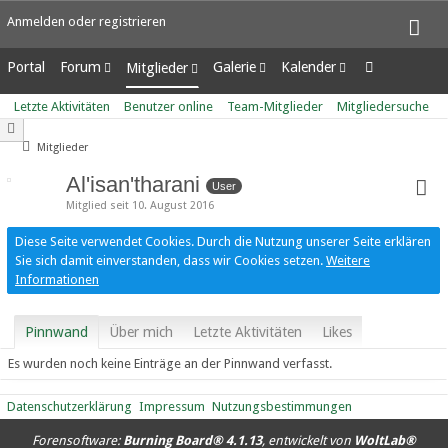
Anmelden oder registrieren
Portal
Forum
Galerie
Kalender
Mitglieder
Unerledigte Themen
Alben
Wochenansicht
Letzte Aktivitäten
Letzte Aktivitäten
Benutzer online
Team-Mitglieder
Mitgliedersuche
Bilder
Tagesansicht
Benutzer online
Neue Bilder
Termine
Team-Mitglieder
Mitglieder
Mitgliedersuche
Al'isan'tharani
User
Mitglied seit 10. August 2016
Diese Seite verwendet Cookies. Durch die Nutzung unserer Seite erklären
Sie sich damit einverstanden, dass wir Cookies setzen.
Weitere
Informationen
Pinnwand
Über mich
Letzte Aktivitäten
Likes
Es wurden noch keine Einträge an der Pinnwand verfasst.
Datenschutzerklärung
Impressum
Nutzungsbestimmungen
Forensoftware:
Burning Board® 4.1.13
, entwickelt von
WoltLab®