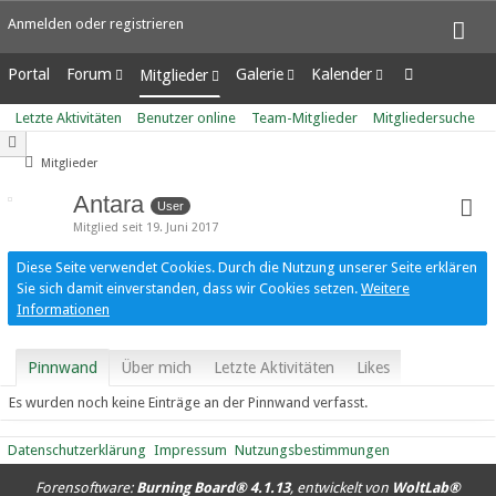
Anmelden oder registrieren
Portal
Forum
Galerie
Kalender
Mitglieder
Unerledigte Themen
Alben
Wochenansicht
Letzte Aktivitäten
Letzte Aktivitäten
Benutzer online
Team-Mitglieder
Mitgliedersuche
Bilder
Tagesansicht
Benutzer online
Neue Bilder
Termine
Team-Mitglieder
Mitglieder
Mitgliedersuche
Antara
User
Mitglied seit 19. Juni 2017
Diese Seite verwendet Cookies. Durch die Nutzung unserer Seite erklären
Sie sich damit einverstanden, dass wir Cookies setzen.
Weitere
Informationen
Pinnwand
Über mich
Letzte Aktivitäten
Likes
Es wurden noch keine Einträge an der Pinnwand verfasst.
Datenschutzerklärung
Impressum
Nutzungsbestimmungen
Forensoftware:
Burning Board® 4.1.13
, entwickelt von
WoltLab®