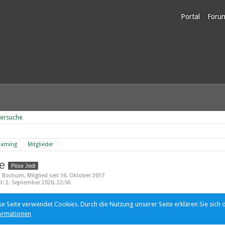
Portal
Foru
Unerl
dersuche
Gaming
Mitglieder
ae
Pöse Jedi
s Bochum
Mitglied seit 16. Oktober 2017
ät
2. September 2020, 22:56
se Seite verwendet Cookies. Durch die Nutzung unserer Seite erklären Sie sich 
ormationen