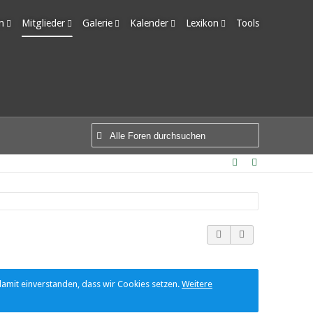
m
Mitglieder
Galerie
Kalender
Lexikon
Tools
edigte Themen
Letzte Aktivitäten
Alben
Wochenansicht
Ungelesene Einträge
Benutzer online
Bilder
Tagesansicht
Team-Mitglieder
Neue Bilder
Termine
Mitgliedersuche
damit einverstanden, dass wir Cookies setzen.
Weitere