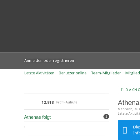
Anmelden oder registrieren
Letzte Aktivitäten
Benutzer online
Team-Mitglieder
Mitglie
D·A·CH 
Athen
12.918
Profil-Aufrufe
Männlich
au
Letzte Aktivit
Athenae folgt
1
Die
Inf