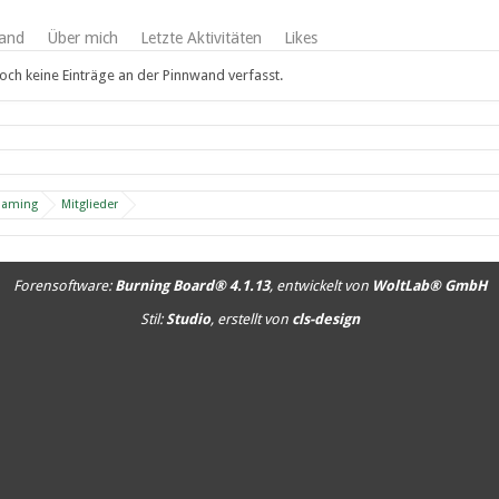
and
Über mich
Letzte Aktivitäten
Likes
och keine Einträge an der Pinnwand verfasst.
Gaming
Mitglieder
Forensoftware:
Burning Board® 4.1.13
, entwickelt von
WoltLab® GmbH
Stil:
Studio
, erstellt von
cls-design