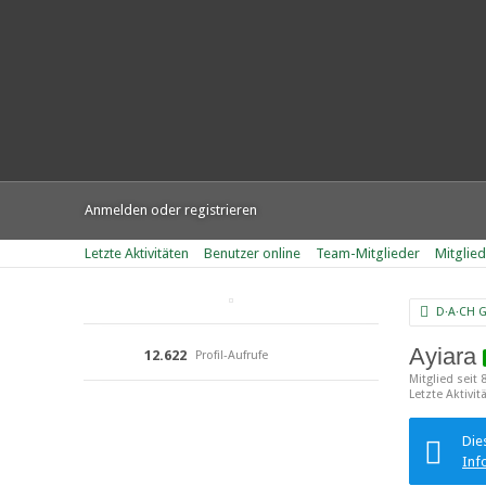
Anmelden oder registrieren
Letzte Aktivitäten
Benutzer online
Team-Mitglieder
Mitglie
D·A·CH 
Ayiara
12.622
Profil-Aufrufe
Mitglied seit
Letzte Aktivit
Die
Inf