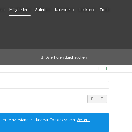
m
Mitglieder
Galerie
Kalender
Lexikon
Tools
edigte Themen
Letzte Aktivitäten
Alben
Wochenansicht
Ungelesene Einträge
Benutzer online
Bilder
Tagesansicht
Team-Mitglieder
Neue Bilder
Termine
Mitgliedersuche
damit einverstanden, dass wir Cookies setzen.
Weitere