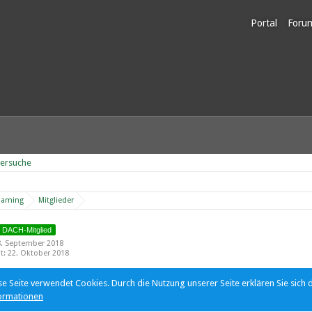
Portal
Foru
Unerl
dersuche
Gaming
Mitglieder
DACH-Mitglied
 8. September 2018
ät
22. Oktober 2018
se Seite verwendet Cookies. Durch die Nutzung unserer Seite erklären Sie sich 
ormationen