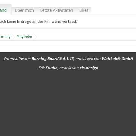
and
Über mich
Letzte Aktivitäten
Likes
och keine Einträge an der Pinnwand verfasst.
Gaming
Mitglieder
Forensoftware:
Burning Board® 4.1.13
, entwickelt von
WoltLab® GmbH
Stil:
Studio
, erstellt von
cls-design