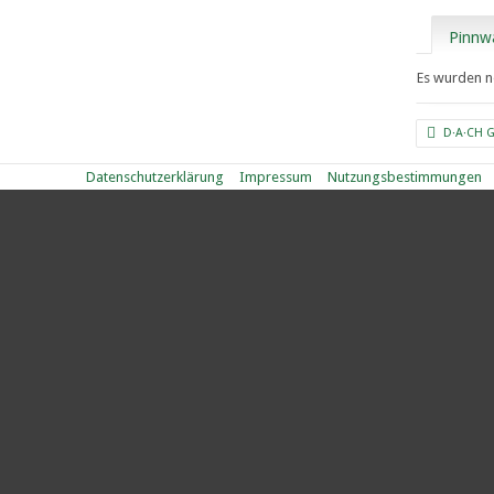
Pinnw
Es wurden n
D·A·CH 
Datenschutzerklärung
Impressum
Nutzungsbestimmungen