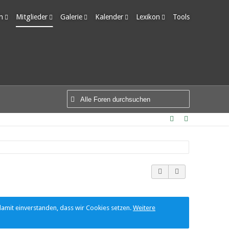
m
Mitglieder
Galerie
Kalender
Lexikon
Tools
edigte Themen
Letzte Aktivitäten
Alben
Wochenansicht
Ungelesene Einträge
Benutzer online
Bilder
Tagesansicht
Team-Mitglieder
Neue Bilder
Termine
Mitgliedersuche
damit einverstanden, dass wir Cookies setzen.
Weitere