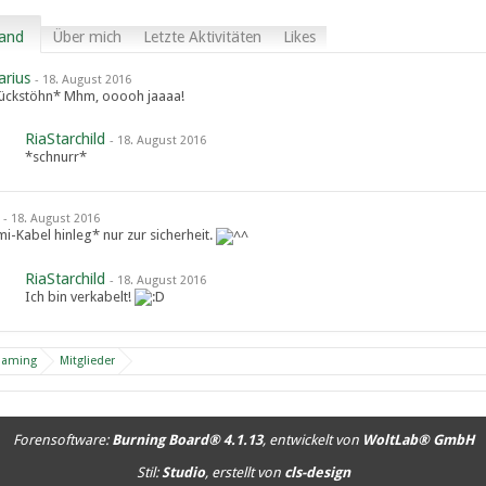
and
Über mich
Letzte Aktivitäten
Likes
arius
-
18. August 2016
ückstöhn* Mhm, ooooh jaaaa!
RiaStarchild
-
18. August 2016
*schnurr*
-
18. August 2016
i-Kabel hinleg* nur zur sicherheit.
RiaStarchild
-
18. August 2016
Ich bin verkabelt!
Gaming
Mitglieder
Forensoftware:
Burning Board® 4.1.13
, entwickelt von
WoltLab® GmbH
Stil:
Studio
, erstellt von
cls-design