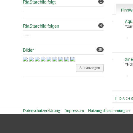
RiaStarchild folgt
1
Pinnw
Aqu
RiaStarchild folgen
4
*zur
Bilder
35
Xine
*Hdm
Alle anzeigen
D·A·CH 
Datenschutzerklärung
Impressum
Nutzungsbestimmungen