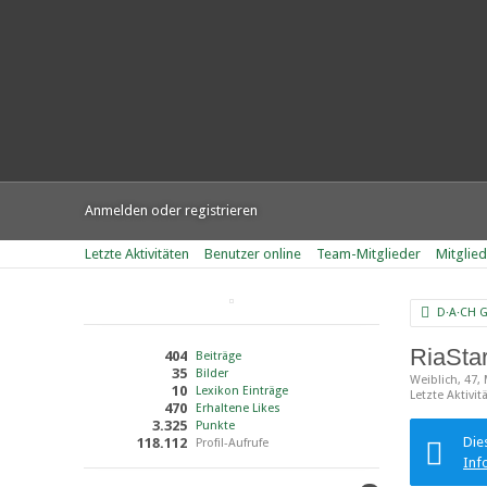
Anmelden oder registrieren
Letzte Aktivitäten
Benutzer online
Team-Mitglieder
Mitglie
D·A·CH 
RiaSta
404
Beiträge
35
Bilder
Weiblich
47
10
Lexikon Einträge
Letzte Aktivit
470
Erhaltene Likes
3.325
Punkte
Die
118.112
Profil-Aufrufe
Inf