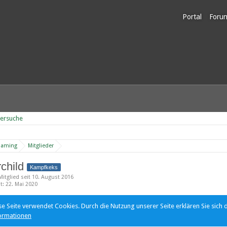
Portal
Foru
Unerl
dersuche
Gaming
Mitglieder
rchild
Kampfkeks
Mitglied seit 10. August 2016
ät
22. Mai 2020
se Seite verwendet Cookies. Durch die Nutzung unserer Seite erklären Sie sich 
ormationen