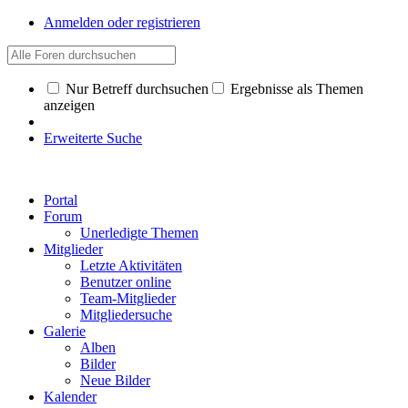
Anmelden oder registrieren
Nur Betreff durchsuchen
Ergebnisse als Themen
anzeigen
Erweiterte Suche
Portal
Forum
Unerledigte Themen
Mitglieder
Letzte Aktivitäten
Benutzer online
Team-Mitglieder
Mitgliedersuche
Galerie
Alben
Bilder
Neue Bilder
Kalender