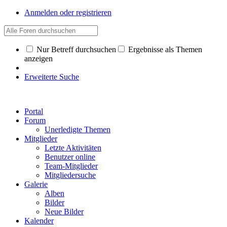
Anmelden oder registrieren
Nur Betreff durchsuchen
Ergebnisse als Themen
anzeigen
Erweiterte Suche
Portal
Forum
Unerledigte Themen
Mitglieder
Letzte Aktivitäten
Benutzer online
Team-Mitglieder
Mitgliedersuche
Galerie
Alben
Bilder
Neue Bilder
Kalender