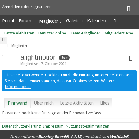
Anmelden oder registrieren
Portal
Forum
Galerie
Kalender
Mitglieder
Unerledigte Themen
Alben
Wochenansicht
Letzte Aktivitäten
Letzte Aktivitäten
Benutzer online
Team-Mitglieder
Mitgliedersuche
Bilder
Tagesansicht
Benutzer online
Neue Bilder
Termine
Team-Mitglieder
Mitglieder
Mitgliedersuche
alightmotion
User
Mitglied seit 7. Oktober 2024
Diese Seite verwendet Cookies. Durch die Nutzung unserer Seite erklären
Sie sich damit einverstanden, dass wir Cookies setzen.
Weitere
Informationen
Pinnwand
Über mich
Letzte Aktivitäten
Likes
Es wurden noch keine Einträge an der Pinnwand verfasst.
Datenschutzerklärung
Impressum
Nutzungsbestimmungen
Forensoftware:
Burning Board® 4.1.13
, entwickelt von
WoltLab®