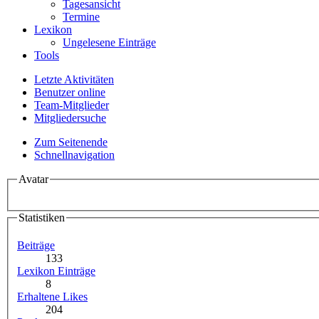
Tagesansicht
Termine
Lexikon
Ungelesene Einträge
Tools
Letzte Aktivitäten
Benutzer online
Team-Mitglieder
Mitgliedersuche
Zum Seitenende
Schnellnavigation
Avatar
Statistiken
Beiträge
133
Lexikon Einträge
8
Erhaltene Likes
204