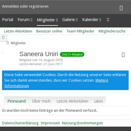
Anmelden oder registrieren
Portal
Forum
Galerie
Kalender
Mitglieder
Unerledigte Themen
Alben
Wochenansicht
Letzte Aktivitäten
Letzte Aktivitäten
Benutzer online
Team-Mitglieder
Mitgliedersuche
Bilder
Tagesansicht
Benutzer online
Neue Bilder
Termine
Team-Mitglieder
Mitglieder
Mitgliedersuche
Saneera Uniri
DACH-Mitglied
Mitglied seit 10. August 2016
Letzte Aktivität
27. Juni 2017
Diese Seite verwendet Cookies. Durch die Nutzung unserer Seite erklären
Sie sich damit einverstanden, dass wir Cookies setzen.
Weitere
Informationen
Pinnwand
Über mich
Letzte Aktivitäten
Likes
Es wurden noch keine Einträge an der Pinnwand verfasst.
Datenschutzerklärung
Impressum
Nutzungsbestimmungen