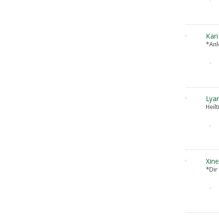
Kari
*Anl
Lya
Heil
Xine
*Dir