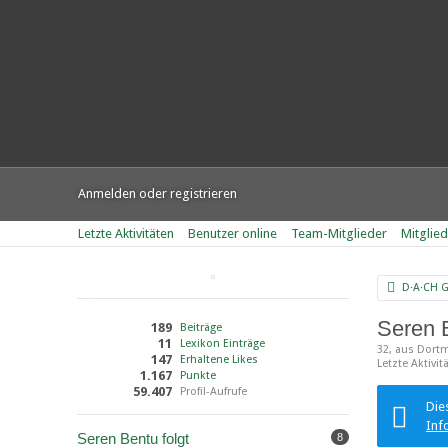
Anmelden oder registrieren
Letzte Aktivitäten
Benutzer online
Team-Mitglieder
Mitglie
D·A·CH 
Seren 
189
Beiträge
11
Lexikon Einträge
32
aus Dort
147
Erhaltene Likes
Letzte Aktivit
1.167
Punkte
59.407
Profil-Aufrufe
Die
Inf
Seren Bentu folgt
8