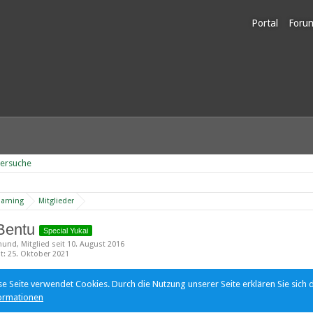
Portal
Foru
Unerl
dersuche
Gaming
Mitglieder
Bentu
Special Yukai
mund
Mitglied seit 10. August 2016
ät
25. Oktober 2021
se Seite verwendet Cookies. Durch die Nutzung unserer Seite erklären Sie sich 
ormationen