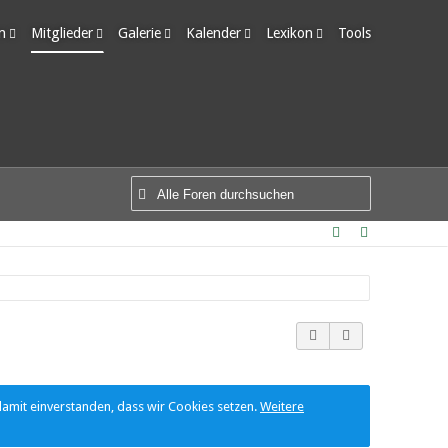
m
Mitglieder
Galerie
Kalender
Lexikon
Tools
edigte Themen
Letzte Aktivitäten
Alben
Wochenansicht
Ungelesene Einträge
Benutzer online
Bilder
Tagesansicht
Team-Mitglieder
Neue Bilder
Termine
Mitgliedersuche
damit einverstanden, dass wir Cookies setzen.
Weitere