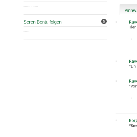
Pinnw
Seren Bentu folgen
5
Rav
Hier
Rav
*Ein
Rav
*vor
Bor
*Rie