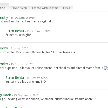
and
Über mich
Letzte Aktivitäten
Likes
enchy
-
18. Dezember 2020
 ist ein Baumlama. Baumlama sagt hallo!
Seren Bentu
-
19. Dezember 2020
*Einen Yukeks gib*
enchy
-
6. Januar 2020
 Korb voller Mochis und Kittens hinleg* Frohes Neues! ♥
enchy
-
15. September 2018
bei hüpf und Teller voller Kekse hinstell* Nicht alles auf einmal mampfen! :<
Seren Bentu
-
15. September 2018
Yu isst nie alles auf einmal! :O
gGiXtah
-
29. September 2016
sige Packung Akazukibohnen, Reismehl, Zucker und Reisstärke abstell*