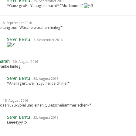
Seren Bentu
-
29. September 2016
*Ganz große Yuaugen macht* "Mochiiiiiiiii!!"
-
8. September 2016
eitung zum Wäsche waschen hinleg*
Seren Bentu
-
8. September 2016
narah
-
30. August 2016
tränke hinleg
Seren Bentu
-
30. August 2016
*Alle lagert, weil Yuyu heilt sich nie.*
-
18. August 2016
 das YuYu-Spiel und einen Quietschehammer schenk*
Seren Bentu
-
23. August 2016
Eeeeeyyy :o