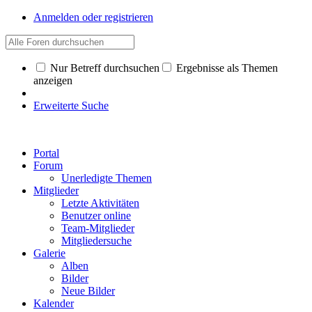
Anmelden oder registrieren
Nur Betreff durchsuchen
Ergebnisse als Themen
anzeigen
Erweiterte Suche
Portal
Forum
Unerledigte Themen
Mitglieder
Letzte Aktivitäten
Benutzer online
Team-Mitglieder
Mitgliedersuche
Galerie
Alben
Bilder
Neue Bilder
Kalender