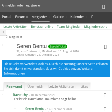
Anmelden oder registrieren
Portal
Forum
Galerie
Kalender
Mitglieder
Unerledigte Themen
Alben
Wochenansicht
Letzte Aktivitäten
Letzte Aktivitäten
Benutzer online
Team-Mitglieder
Mitgliedersuche
Bilder
Tagesansicht
Benutzer online
Neue Bilder
Termine
Team-Mitglieder
Mitglieder
Mitgliedersuche
Seren Bentu
Special Yukai
32
aus Dortmund
Mitglied seit 10. August 2016
Letzte Aktivität
25. Oktober 2021
Diese Seite verwendet Cookies. Durch die Nutzung unserer Seite erklären
Sie sich damit einverstanden, dass wir Cookies setzen.
Weitere
Informationen
Pinnwand
Über mich
Letzte Aktivitäten
Likes
Ravenchy
-
18. Dezember 2020
Hier ist ein Baumlama. Baumlama sagt hallo!
Seren Bentu
-
19. Dezember 2020