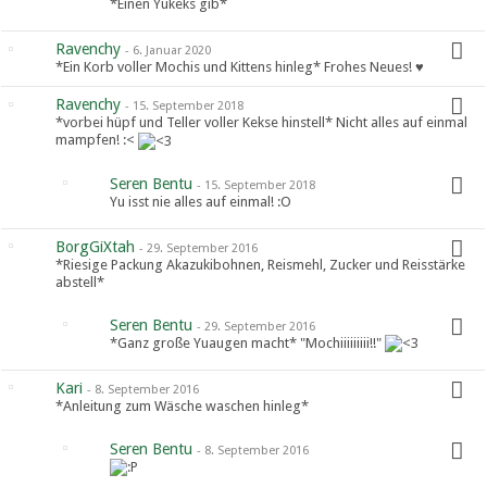
*Einen Yukeks gib*
Ravenchy
-
6. Januar 2020
*Ein Korb voller Mochis und Kittens hinleg* Frohes Neues! ♥
Ravenchy
-
15. September 2018
*vorbei hüpf und Teller voller Kekse hinstell* Nicht alles auf einmal
mampfen! :<
Seren Bentu
-
15. September 2018
Yu isst nie alles auf einmal! :O
BorgGiXtah
-
29. September 2016
*Riesige Packung Akazukibohnen, Reismehl, Zucker und Reisstärke
abstell*
Seren Bentu
-
29. September 2016
*Ganz große Yuaugen macht* "Mochiiiiiiiii!!"
Kari
-
8. September 2016
*Anleitung zum Wäsche waschen hinleg*
Seren Bentu
-
8. September 2016