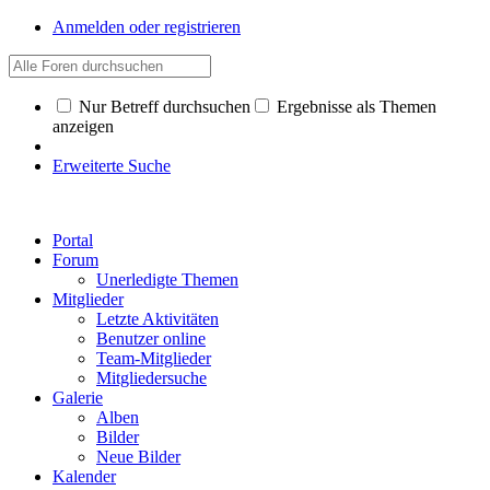
Anmelden oder registrieren
Nur Betreff durchsuchen
Ergebnisse als Themen
anzeigen
Erweiterte Suche
Portal
Forum
Unerledigte Themen
Mitglieder
Letzte Aktivitäten
Benutzer online
Team-Mitglieder
Mitgliedersuche
Galerie
Alben
Bilder
Neue Bilder
Kalender