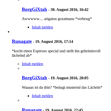
BorgGiXtah
-
30. August 2016, 16:42
Awwwww.... arigatou gozaimasu *verbeug*
Inhalt melden
Runagate
-
19. August 2016, 17:14
*kocht einen Espresso special und stellt ihn geheimisvoll
lächelnd ab*
Inhalt melden
BorgGiXtah
-
19. August 2016, 20:05
Waaaas ist da drin? *beäugt musternd das Lächeln*
Inhalt melden
Runagate
-
19. August 2016, 22:45