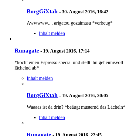
BorgGiXtah
-
30. August 2016, 16:42
Awwwww.... arigatou gozaimasu *verbeug*
Inhalt melden
Runagate
-
19. August 2016, 17:14
*kocht einen Espresso special und stellt ihn geheimisvoll
lächelnd ab*
Inhalt melden
BorgGiXtah
-
19. August 2016, 20:05
Waaaas ist da drin? *beäugt musternd das Lächeln*
Inhalt melden
Runagate
-
19. August 2016, 22:45