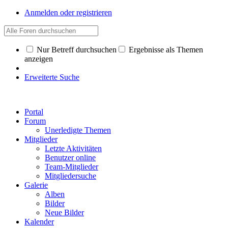
Anmelden oder registrieren
Nur Betreff durchsuchen
Ergebnisse als Themen
anzeigen
Erweiterte Suche
Portal
Forum
Unerledigte Themen
Mitglieder
Letzte Aktivitäten
Benutzer online
Team-Mitglieder
Mitgliedersuche
Galerie
Alben
Bilder
Neue Bilder
Kalender