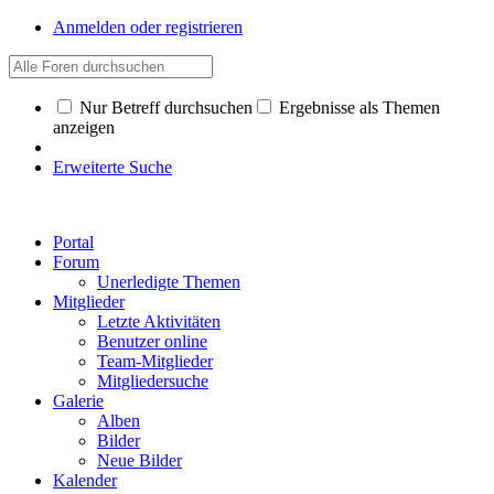
Anmelden oder registrieren
Nur Betreff durchsuchen
Ergebnisse als Themen
anzeigen
Erweiterte Suche
Portal
Forum
Unerledigte Themen
Mitglieder
Letzte Aktivitäten
Benutzer online
Team-Mitglieder
Mitgliedersuche
Galerie
Alben
Bilder
Neue Bilder
Kalender