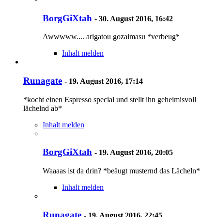
BorgGiXtah
-
30. August 2016, 16:42
Awwwww.... arigatou gozaimasu *verbeug*
Inhalt melden
Runagate
-
19. August 2016, 17:14
*kocht einen Espresso special und stellt ihn geheimisvoll
lächelnd ab*
Inhalt melden
BorgGiXtah
-
19. August 2016, 20:05
Waaaas ist da drin? *beäugt musternd das Lächeln*
Inhalt melden
Runagate
-
19. August 2016, 22:45