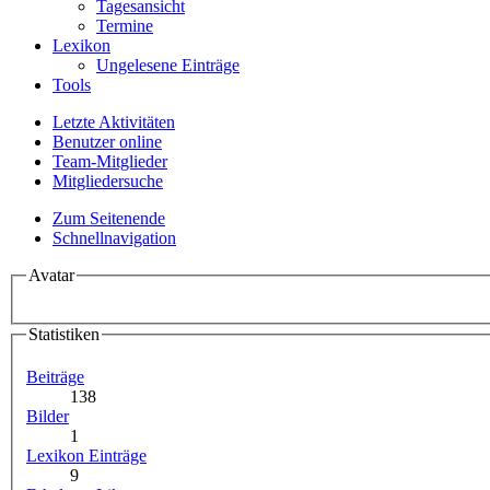
Tagesansicht
Termine
Lexikon
Ungelesene Einträge
Tools
Letzte Aktivitäten
Benutzer online
Team-Mitglieder
Mitgliedersuche
Zum Seitenende
Schnellnavigation
Avatar
Statistiken
Beiträge
138
Bilder
1
Lexikon Einträge
9