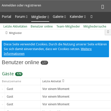
Anmelden oder registrieren
Portal
Forum
Galerie
Kalender
Mitglieder
Unerledigte Themen
Alben
Wochenansicht
Letzte Aktivitäten
Letzte Aktivitäten
Benutzer online
Team-Mitglieder
Mitgliedersuche
Bilder
Tagesansicht
Benutzer online
Mitglieder
Neue Bilder
Termine
Team-Mitglieder
Mitgliedersuche
Diese Seite verwendet Cookies. Durch die Nutzung unserer Seite erklären
Sie sich damit einverstanden, dass wir Cookies setzen.
Weitere
Informationen
Benutzer online
177
Gäste
170
Benutzername
Letzte Aktivität
Gast
Vor einem Moment
Gast
Vor einem Moment
Gast
Vor einem Moment