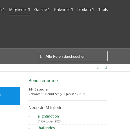
m
Mitglieder
Galerie
Kalender
Lexikon
Tools
edigte Themen
Letzte Aktivitäten
Alben
Wochenansicht
Ungelesene Einträge
Benutzer online
Bilder
Tagesansicht
Team-Mitglieder
Neue Bilder
Termine
Mitgliedersuche
Benutzer online
144 Besucher
e
Rekord: 13 Benutzer (
28. Januar 2017
)
Neueste Mitglieder
alightmotion
7. Oktober 2024
thailandes