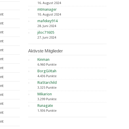
16. August 2024
mtmanager
nt
10. August 2024
mafekey914
nt
28. Juni 2024
nt
jiloc71605
27. Juni 2024
nt
nt
Aktivste Mitglieder
nt
Kinman
6.960 Punkte
nt
BorgGiXtah
4.436 Punkte
nt
RiaStarchild
nt
3.325 Punkte
Mikarion
nt
3.299 Punkte
nt
Runagate
1.936 Punkte
nt
nt