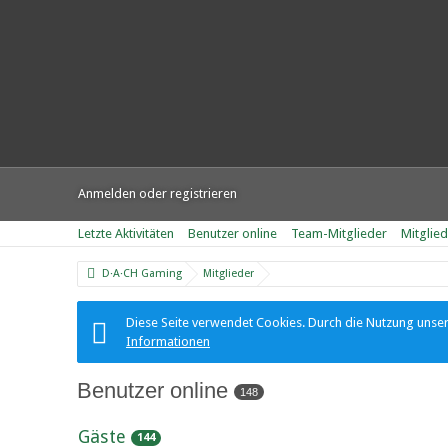
Anmelden oder registrieren
Letzte Aktivitäten
Benutzer online
Team-Mitglieder
Mitglie
D·A·CH Gaming
Mitglieder
Diese Seite verwendet Cookies. Durch die Nutzung unsere
Informationen
Benutzer online
148
Gäste
144