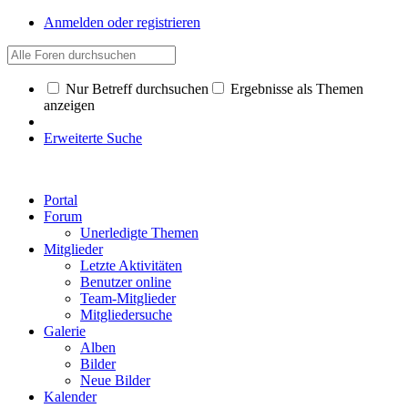
Anmelden oder registrieren
Nur Betreff durchsuchen
Ergebnisse als Themen
anzeigen
Erweiterte Suche
Portal
Forum
Unerledigte Themen
Mitglieder
Letzte Aktivitäten
Benutzer online
Team-Mitglieder
Mitgliedersuche
Galerie
Alben
Bilder
Neue Bilder
Kalender