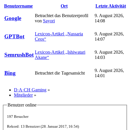
Benutzername
Ort
Letzte Aktivität
Betrachtet das Benutzerprofil
9. August 2026,
Google
von
Sayori
14:08
Lexicon-Artikel „Nassaria
9. August 2026,
GPTBot
Ceos“
14:07
Lexicon-Artikel „Ishiwatari
9. August 2026,
SemrushBot
Akane“
14:03
9. August 2026,
Bing
Betrachtet die Tagesansicht
14:01
D·A·CH Gaming
»
Mitglieder
»
Benutzer online
197 Besucher
Rekord: 13 Benutzer (
28. Januar 2017, 16:54
)