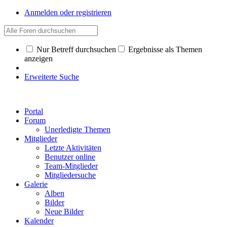
Anmelden oder registrieren
Nur Betreff durchsuchen
Ergebnisse als Themen
anzeigen
Erweiterte Suche
Portal
Forum
Unerledigte Themen
Mitglieder
Letzte Aktivitäten
Benutzer online
Team-Mitglieder
Mitgliedersuche
Galerie
Alben
Bilder
Neue Bilder
Kalender