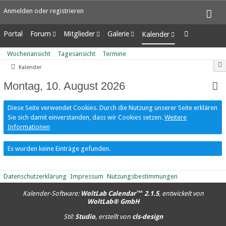
Anmelden oder registrieren
Portal
Forum
Mitglieder
Galerie
Kalender
Unerledigte Themen
Letzte Aktivitäten
Alben
Wochenansicht
Wochenansicht
Tagesansicht
Termine
Benutzer online
Bilder
Tagesansicht
Kalender
Team-Mitglieder
Neue Bilder
Termine
Mitgliedersuche
Montag, 10. August 2026
Diese Seite verwendet Cookies. Durch die Nutzung unserer Seite erklären
Sie sich damit einverstanden, dass wir Cookies setzen.
Weitere
Informationen
Es wurden keine Einträge gefunden.
Datenschutzerklärung
Impressum
Nutzungsbestimmungen
Kalender-Software:
WoltLab Calendar™ 2.1.5
, entwickelt von
WoltLab® GmbH
Stil:
Studio
, erstellt von
cls-design