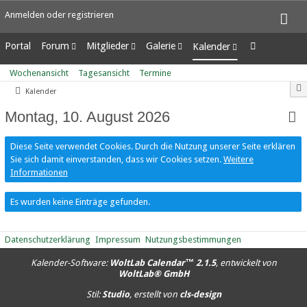
Anmelden oder registrieren
Portal
Forum
Mitglieder
Galerie
Kalender
Unerledigte Themen
Letzte Aktivitäten
Alben
Wochenansicht
Wochenansicht
Tagesansicht
Termine
Benutzer online
Bilder
Tagesansicht
Kalender
Team-Mitglieder
Neue Bilder
Termine
Mitgliedersuche
Montag, 10. August 2026
Diese Seite verwendet Cookies. Durch die Nutzung unserer Seite erklären
Sie sich damit einverstanden, dass wir Cookies setzen.
Weitere
Informationen
Es wurden keine Einträge gefunden.
Datenschutzerklärung
Impressum
Nutzungsbestimmungen
Kalender-Software:
WoltLab Calendar™ 2.1.5
, entwickelt von
WoltLab® GmbH
Stil:
Studio
, erstellt von
cls-design