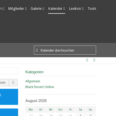
m
Mitglieder
Galerie
Kalender
Lexikon
Tools
edigte Themen
Letzte Aktivitäten
Alben
Wochenansicht
Ungelesene Einträge
Benutzer online
Bilder
Tagesansicht
Team-Mitglieder
Neue Bilder
Termine
Mitgliedersuche
Kategorien
Allgemein
eute
Black Desert Online
e
August 2026
Mo
Di
Mi
Do
Fr
Sa
So
27
28
29
30
31
1
2