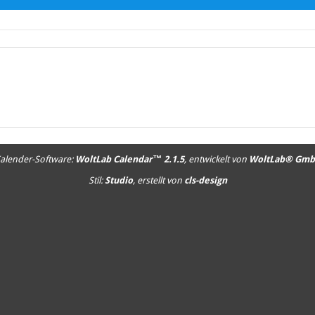
alender-Software:
WoltLab Calendar™ 2.1.5
, entwickelt von
WoltLab® Gm
Stil:
Studio
, erstellt von
cls-design