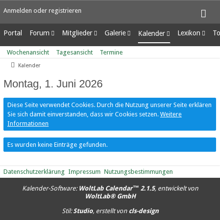
Anmelden oder registrieren
Portal
Forum
Mitglieder
Galerie
Lexikon
To
Kalender
Unerledigte Themen
Letzte Aktivitäten
Alben
Ungelesene Eint
Wochenansicht
Wochenansicht
Tagesansicht
Termine
Benutzer online
Bilder
Tagesansicht
Kalender
Team-Mitglieder
Neue Bilder
Termine
Mitgliedersuche
Montag, 1. Juni 2026
Diese Seite verwendet Cookies. Durch die Nutzung unserer Seite erklären
Sie sich damit einverstanden, dass wir Cookies setzen.
Weitere
Informationen
Es wurden keine Einträge gefunden.
Datenschutzerklärung
Impressum
Nutzungsbestimmungen
Kalender-Software:
WoltLab Calendar™ 2.1.5
, entwickelt von
WoltLab® GmbH
Stil:
Studio
, erstellt von
cls-design