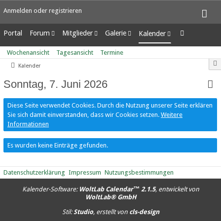
Anmelden oder registrieren
Portal
Forum
Mitglieder
Galerie
Kalender
Unerledigte Themen
Letzte Aktivitäten
Alben
Wochenansicht
Wochenansicht
Tagesansicht
Termine
Benutzer online
Bilder
Tagesansicht
Kalender
Team-Mitglieder
Neue Bilder
Termine
Mitgliedersuche
Sonntag, 7. Juni 2026
Diese Seite verwendet Cookies. Durch die Nutzung unserer Seite erklären
Sie sich damit einverstanden, dass wir Cookies setzen.
Weitere
Informationen
Es wurden keine Einträge gefunden.
Datenschutzerklärung
Impressum
Nutzungsbestimmungen
Kalender-Software:
WoltLab Calendar™ 2.1.5
, entwickelt von
WoltLab® GmbH
Stil:
Studio
, erstellt von
cls-design