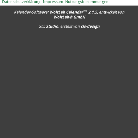
Datenschutzerklärung
Impressum
Nutzungsbestimmungen
Kalender-Software:
WoltLab Calendar™ 2.1.5
, entwickelt von
WoltLab® GmbH
Stil:
Studio
, erstellt von
cls-design